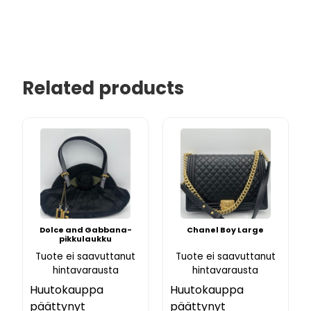
Related products
Dolce and Gabbana-
Chanel Boy Large
pikkulaukku
Tuote ei saavuttanut
Tuote ei saavuttanut
hintavarausta
hintavarausta
Huutokauppa
Huutokauppa
päättynyt
päättynyt