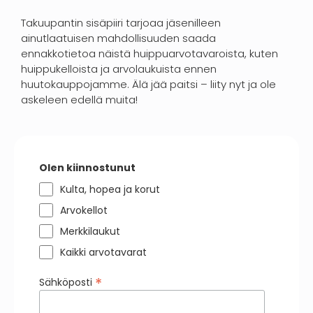
Takuupantin sisäpiiri tarjoaa jäsenilleen
ainutlaatuisen mahdollisuuden saada
ennakkotietoa näistä huippuarvotavaroista, kuten
huippukelloista ja arvolaukuista ennen
huutokauppojamme. Älä jää paitsi – liity nyt ja ole
askeleen edellä muita!
Olen kiinnostunut
Kulta, hopea ja korut
Arvokellot
Merkkilaukut
Kaikki arvotavarat
*
Sähköposti