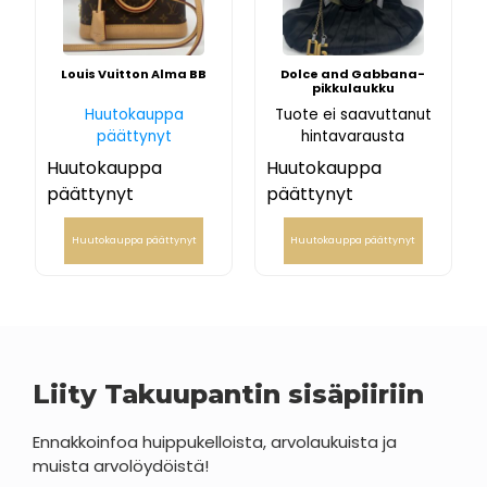
Louis Vuitton Alma BB
Dolce and Gabbana-
pikkulaukku
Huutokauppa
Tuote ei saavuttanut
päättynyt
hintavarausta
Huutokauppa
Huutokauppa
päättynyt
päättynyt
Huutokauppa päättynyt
Huutokauppa päättynyt
Liity Takuupantin sisäpiiriin
Ennakkoinfoa huippukelloista, arvolaukuista ja
muista arvolöydöistä!