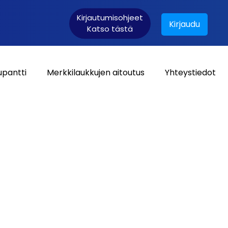
Kirjautumisohjeet
Kirjaudu
Katso tästä
upantti
Merkkilaukkujen aitoutus
Yhteystiedot
Asiakaskirjautuminen: