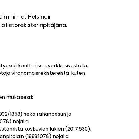
iminimet Helsingin
ötietorekisterinpitäjänä.
ityessä konttorissa, verkkosivustolla,
etoja viranomaisrekistereistä, kuten
ten mukaisesti:
1992/1353) sekä rahanpesun ja
078) nojalla.
stämistä koskevien lakien (2017:630),
anpitolain (1999:1078) nojalla.