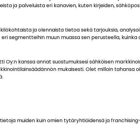
a ja palveluista eri kanavien, kuten kirjeiden, sähköpost
kilökohtaista ja olennaista tietoa sekä tarjouksia, analy
 eri segmentteihin muun muassa sen perusteella, kuinka ak
i Oy:n kanssa annat suostumuksesi sähköisen markkinoint
inointilainsäädännön mukaisesti. Olet milloin tahansa o
ä.
ietoja muiden kuin omien tytäryhtiöidensä ja franchising-