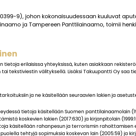
0399-9), johon kokonaisuudessaan kuuluvat aputo
ainaamo ja Tampereen Panttilainaamo, toimii henkil
minen
tietoja erilaisissa yhteyksissä, kuten asiakkaan rekisterö
i tekstiviestin välityksellä. Lisäksi Takuupantti Oy saa ti
 tarkoituksiin ja ne käsitellään seuraavien lakien ja asetus
eydessä tietoja käsitellään Suomen panttilainaamolain (
mistä koskevien lakien (2017:630) ja kirjanpitolain (1999:1
ja käsitellään rahanpesun ja terrorismin rahoittamisen e
opuolella tehtyjä sopimuksia koskevan lain (2005:59) ja kirj