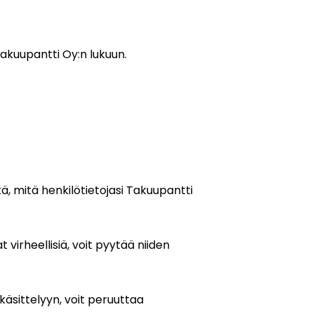
 Takuupantti Oy:n lukuun.
itä, mitä henkilötietojasi Takuupantti
 virheellisiä, voit pyytää niiden
käsittelyyn, voit peruuttaa