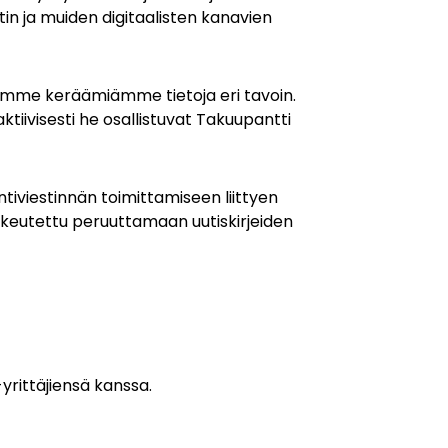
in ja muiden digitaalisten kanavien
soimme keräämiämme tietoja eri tavoin.
tiivisesti he osallistuvat Takuupantti
iviestinnän toimittamiseen liittyen
ikeutettu peruuttamaan uutiskirjeiden
yrittäjiensä kanssa.