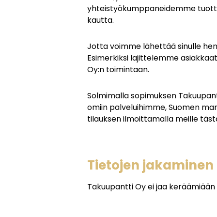
yhteistyökumppaneidemme tuotteist
kautta.
Jotta voimme lähettää sinulle hen
Esimerkiksi lajittelemme asiakkaat
Oy:n toimintaan.
Solmimalla sopimuksen Takuupantt
omiin palveluihimme, Suomen markk
tilauksen ilmoittamalla meille täst
Tietojen jakaminen
Takuupantti Oy ei jaa keräämiään t