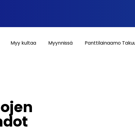
Myy kultaa
Myynnissä
Panttilainaamo Taku
tojen
hdot