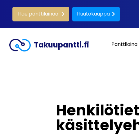
Hae panttilainaa
Huutokauppa
Takuupantti.fi
Panttilaina
Henkilötie
käsittelye