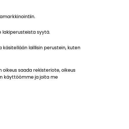
ramarkkinointiin.
e lakiperusteista syytä.
käsitellään laillisin perustein, kuten
 oikeus saada rekisteriote, oikeus
dän käyttöömme ja joita me