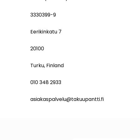
3330399-9
Eerikinkatu 7
20100
Turku, Finland
010 348 2933
asiakaspalvelu@takuupantti.fi