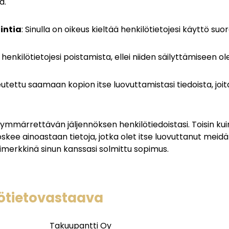
a.
intia
: Sinulla on oikeus kieltää henkilötietojesi käyttö suo
 henkilötietojesi poistamista, ellei niiden säilyttämiseen ol
eutettu saamaan kopion itse luovuttamistasi tiedoista, joita 
mmärrettävän jäljennöksen henkilötiedoistasi. Toisin kuin
oskee ainoastaan tietoja, jotka olet itse luovuttanut mei
esimerkkinä sinun kanssasi solmittu sopimus.
lötietovastaava
Takuupantti Oy