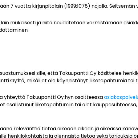
tään 7 vuotta kirjanpitolain (1999:1078) nojalla. Seitsemän
 lain mukaisesti ja niitä noudatetaan varmistamaan asiak
udattaminen.
stumuksesi sille, että Takuupantti Oy käsittelee henkilöt
i Oy:ltä, mikäli et ole käynnistänyt liiketapahtumia tai t
a yhteyttä Takuupantti Oy:hyn osoitteessa
asiakaspalvel
t osallistunut liiketapahtumiin tai olet kauppasuhteessa, 
aana relevanttia tietoa oikeaan aikaan ja oikeassa kanava
lle henkilökohtaista ja olennaista tietoa sekä tarjouksia 