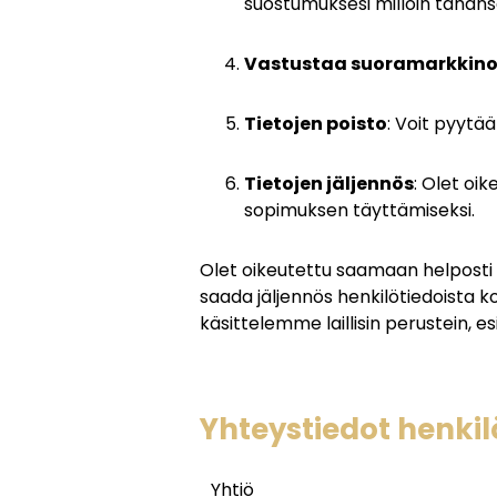
suostumuksesi milloin tahans
Vastustaa suoramarkkino
Tietojen poisto
: Voit pyytää
Tietojen jäljennös
: Olet oik
sopimuksen täyttämiseksi.
Olet oikeutettu saamaan helposti y
saada jäljennös henkilötiedoista k
käsittelemme laillisin perustein, 
Yhteystiedot henki
Yhtiö