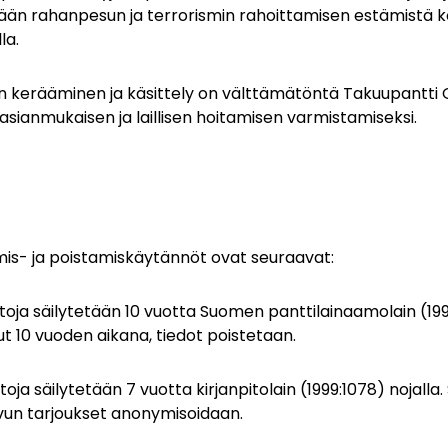
llään rahanpesun ja terrorismin rahoittamisen estämistä k
la.
en kerääminen ja käsittely on välttämätöntä Takuupantti O
sianmukaisen ja laillisen hoitamisen varmistamiseksi.
ämis- ja poistamiskäytännöt ovat seuraavat:
toja säilytetään 10 vuotta Suomen panttilainaamolain (1992
ut 10 vuoden aikana, tiedot poistetaan.
toja säilytetään 7 vuotta kirjanpitolain (1999:1078) nojall
vun tarjoukset anonymisoidaan.