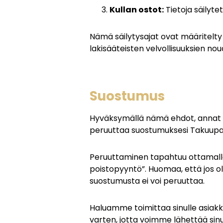
Kullan ostot:
Tietoja säilyte
Nämä säilytysajat ovat määritelty
lakisääteisten velvollisuuksien no
Suostumus
Hyväksymällä nämä ehdot, annat suo
peruuttaa suostumuksesi Takuupantt
Peruuttaminen tapahtuu ottamall
poistopyyntö”. Huomaa, että jos ole
suostumusta ei voi peruuttaa.
Haluamme toimittaa sinulle asiakk
varten, jotta voimme lähettää sinu