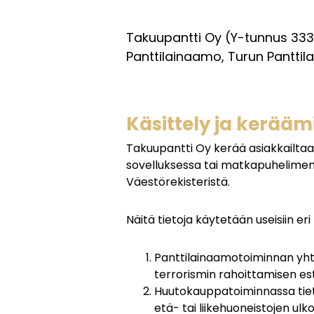
Takuupantti Oy (Y-tunnus 333
Panttilainaamo, Turun Panttil
Käsittely ja kerää
Takuupantti Oy kerää asiakkailtaan 
sovelluksessa tai matkapuhelimen ta
Väestörekisteristä.
Näitä tietoja käytetään useisiin eri
Panttilainaamotoiminnan yht
terrorismin rahoittamisen estä
Huutokauppatoiminnassa tieto
etä- tai liikehuoneistojen ulk