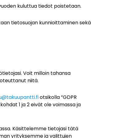
 vuoden kuluttua tiedot poistetaan.
kaan tietosuojan kunnioittaminen sekä
ietojasi. Voit milloin tahansa
oteuttanut niitä.
u@takuupantti.fi
otsikolla ”GDPR
kohdat 1 ja 2 eivät ole voimassa ja
ssa. Käsittelemme tietojasi tätä
oman yrityksemme ja valittujen