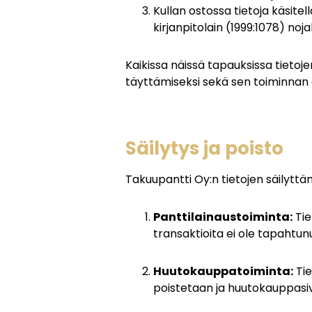
Kullan ostossa tietoja käsite
kirjanpitolain (1999:1078) nojal
Kaikissa näissä tapauksissa tietoj
täyttämiseksi sekä sen toiminnan a
Säilytys ja poisto
Takuupantti Oy:n tietojen säilytt
Panttilainaustoiminta:
Tie
transaktioita ei ole tapahtun
Huutokauppatoiminta:
Tie
poistetaan ja huutokauppasi