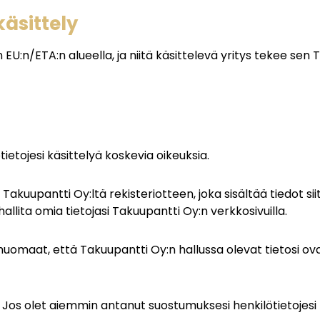
käsittely
n EU:n/ETA:n alueella, ja niitä käsittelevä yritys tekee sen
tietojesi käsittelyä koskevia oikeuksia.
 Takuupantti Oy:ltä rekisteriotteen, joka sisältää tiedot si
hallita omia tietojasi Takuupantti Oy:n verkkosivuilla.
 huomaat, että Takuupantti Oy:n hallussa olevat tietosi ovat
: Jos olet aiemmin antanut suostumuksesi henkilötietojesi 