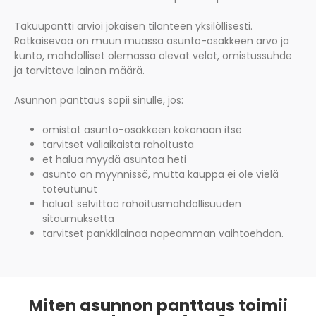
Takuupantti arvioi jokaisen tilanteen yksilöllisesti.
Ratkaisevaa on muun muassa asunto-osakkeen arvo ja
kunto, mahdolliset olemassa olevat velat, omistussuhde
ja tarvittava lainan määrä.
Asunnon panttaus sopii sinulle, jos:
omistat asunto-osakkeen kokonaan itse
tarvitset väliaikaista rahoitusta
et halua myydä asuntoa heti
asunto on myynnissä, mutta kauppa ei ole vielä
toteutunut
haluat selvittää rahoitusmahdollisuuden
sitoumuksetta
tarvitset pankkilainaa nopeamman vaihtoehdon.
Miten asunnon panttaus toimii