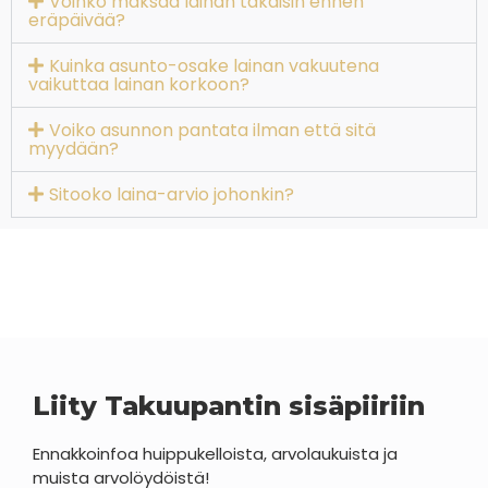
Voinko maksaa lainan takaisin ennen
eräpäivää?
Kuinka asunto-osake lainan vakuutena
vaikuttaa lainan korkoon?
Voiko asunnon pantata ilman että sitä
myydään?
Sitooko laina-arvio johonkin?
Liity Takuupantin sisäpiiriin
Ennakkoinfoa huippukelloista, arvolaukuista ja
muista arvolöydöistä!