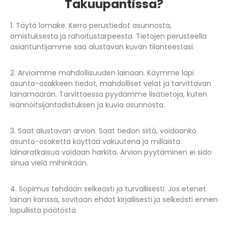
Takuupantissa?
1. Täytä lomake. Kerro perustiedot asunnosta,
omistuksesta ja rahoitustarpeesta. Tietojen perusteella
asiantuntijamme saa alustavan kuvan tilanteestasi.
2. Arvioimme mahdollisuuden lainaan. Käymme läpi
asunto-osakkeen tiedot, mahdolliset velat ja tarvittavan
lainamäärän. Tarvittaessa pyydämme lisätietoja, kuten
isännöitsijäntodistuksen ja kuvia asunnosta.
3. Saat alustavan arvion. Saat tiedon siitä, voidaanko
asunto-osaketta käyttää vakuutena ja millaista
lainaratkaisua voidaan harkita. Arvion pyytäminen ei sido
sinua vielä mihinkään.
4. Sopimus tehdään selkeästi ja turvallisesti. Jos etenet
lainan kanssa, sovitaan ehdot kirjallisesti ja selkeästi ennen
lopullista päätöstä.