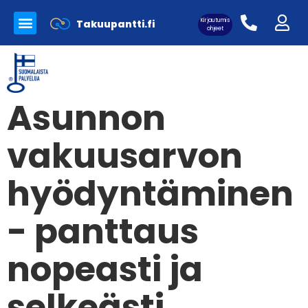
Kirjautumis
Takuupantti.fi
Myynnissä olevat tuotteet
Panttilainaamo Takuupantti
Merkkilaukkujen aitoutus
ohjeet
Asunnon
Asiakaskirjautuminen:
vakuusarvon
hyödyntäminen
- panttaus
nopeasti ja
selkeästi