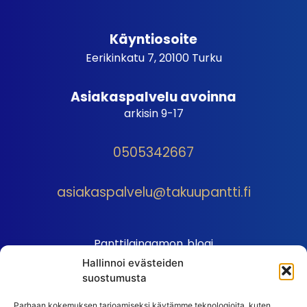
Käyntiosoite
Eerikinkatu 7, 20100 Turku
Asiakaspalvelu avoinna
arkisin 9-17
0505342667
asiakaspalvelu@takuupantti.fi
Panttilainaamon blogi
Hallinnoi evästeiden
Palveluhinnasto
suostumusta
Sopimusehdot
Parhaan kokemuksen tarjoamiseksi käytämme teknologioita, kuten