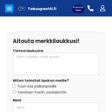
Kirjautumis
Takuupantti.fi
Myynnissä olevat tuotteet
Panttilainaamo Takuupantti
Merkkilaukkujen aitoutus
ohjeet
Aitouta merkkilaukkusi!
Asiakaskirjautuminen:
Tietoa laukusta
Miten toimitat laukun meille?
Tuon itse paikanpäälle
Tarvitsen Postin osoitekortin
Nimi