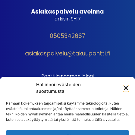
Asiakaspalvelu avoinna
arkisin 9-17
0505342667
asiakaspalvelu@takuupantti.fi
Panttilainaamon blogi
Hallinnoi evästeiden
Palveluhinnasto
suostumusta
Sopimusehdot
Parhaan kokemuksen tarjoamiseksi käytämme teknologioita, kuten
Autopantin sopimusehdot
evästeitä, tallentaaksemme ja/tai käyttääksemme laitetietoja. Näiden
Henkilötiedot
tekniikoiden hyväksyminen antaa meille mahdollisuuden käsitellä tietoja,
kuten selauskäyttäytymistä tai yksilöllisiä tunnuksia tällä sivustolla.
Ehdot
Huutokauppasäännöt