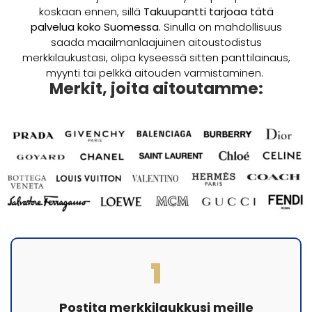
koskaan ennen, sillä
Takuupantti tarjoaa tätä
palvelua koko Suomessa.
Sinulla on mahdollisuus
saada maailmanlaajuinen aitoustodistus
merkkilaukustasi, olipa kyseessä sitten panttilainaus,
myynti tai pelkkä aitouden varmistaminen.
Merkit, joita aitoutamme:
1
Postita merkkilaukkusi meille