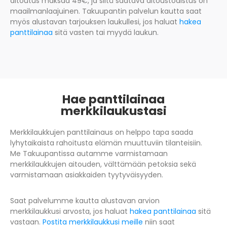
aitoutus maksaa 49€, ja siitä saatava aitoustodistus on
maailmanlaajuinen. Takuupantin palvelun kautta saat
myös alustavan tarjouksen laukullesi, jos haluat
hakea
panttilainaa
sitä vasten tai myydä laukun.
Hae panttilainaa
merkkilaukustasi
Merkkilaukkujen panttilainaus on helppo tapa saada
lyhytaikaista rahoitusta elämän muuttuviin tilanteisiin.
Me Takuupantissa autamme varmistamaan
merkkilaukkujen aitouden, välttämään petoksia sekä
varmistamaan asiakkaiden tyytyväisyyden.
Saat palvelumme kautta alustavan arvion
merkkilaukkusi arvosta, jos haluat
hakea panttilainaa
sitä
vastaan.
Postita merkkilaukkusi meille
niin saat