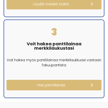
Löydät meidät täältä
3
Voit hakea panttilainaa
merkkilaukustasi
Voit hakea myös panttilainaa merkkilaukkuasi vastaan
Takuupantista.
Hae panttilainaa