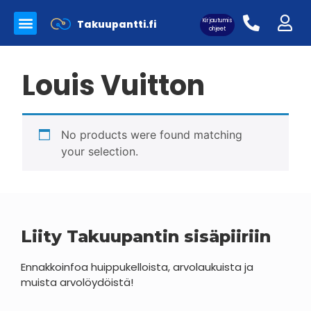
Kirjautumis
Takuupantti.fi
Myynnissä olevat tuotteet
Panttilainaamo Takuupantti
Merkkilaukkujen aitoutus
ohjeet
Louis Vuitton
Asiakaskirjautuminen:
No products were found matching
your selection.
Liity Takuupantin sisäpiiriin
Ennakkoinfoa huippukelloista, arvolaukuista ja
muista arvolöydöistä!