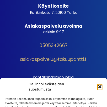
Käyntiosoite
Eerikinkatu 7, 20100 Turku
Asiakaspalvelu avoinna
arkisin 9-17
0505342667
asiakaspalvelu@takuupantti.fi
Panttilainaamon blogi
Hallinnoi evästeiden
Palveluhinnasto
suostumusta
Sopimusehdot
Parhaan kokemuksen tarjoamiseksi käytämme teknologioita, kuten
Autopantin sopimusehdot
evästeitä, tallentaaksemme ja/tai käyttääksemme laitetietoja. Näiden