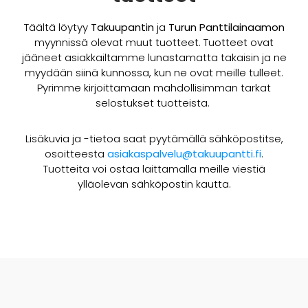
Täältä löytyy
Takuupantin
ja
Turun Panttilainaamon
myynnissä olevat muut tuotteet. Tuotteet ovat
jääneet asiakkailtamme lunastamatta takaisin ja ne
myydään siinä kunnossa, kun ne ovat meille tulleet.
Pyrimme kirjoittamaan mahdollisimman tarkat
selostukset tuotteista.
Lisäkuvia ja -tietoa saat pyytämällä sähköpostitse,
osoitteesta
asiakaspalvelu@takuupantti.fi
.
Tuotteita voi ostaa laittamalla meille viestiä
ylläolevan sähköpostin kautta.