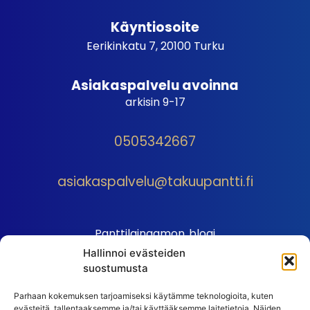
Käyntiosoite
Eerikinkatu 7, 20100 Turku
Asiakaspalvelu avoinna
arkisin 9-17
0505342667
asiakaspalvelu@takuupantti.fi
Panttilainaamon blogi
Hallinnoi evästeiden
Palveluhinnasto
suostumusta
Sopimusehdot
Parhaan kokemuksen tarjoamiseksi käytämme teknologioita, kuten
Autopantin sopimusehdot
evästeitä, tallentaaksemme ja/tai käyttääksemme laitetietoja. Näiden