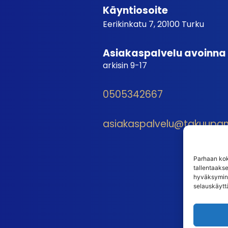
Käyntiosoite
Eerikinkatu 7, 20100 Turku
Asiakaspalvelu avoinna
arkisin 9-17
0505342667
asiakaspalvelu@takuupantt
Parhaan kok
tallentaaks
hyväksymine
selauskäyttä