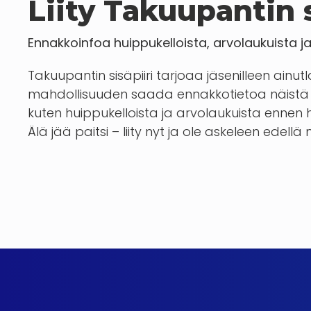
Liity Takuupantin s
Ennakkoinfoa huippukelloista, arvolaukuista j
Takuupantin sisäpiiri tarjoaa jäsenilleen ainut
mahdollisuuden saada ennakkotietoa näistä 
kuten huippukelloista ja arvolaukuista enn
Älä jää paitsi – liity nyt ja ole askeleen edellä