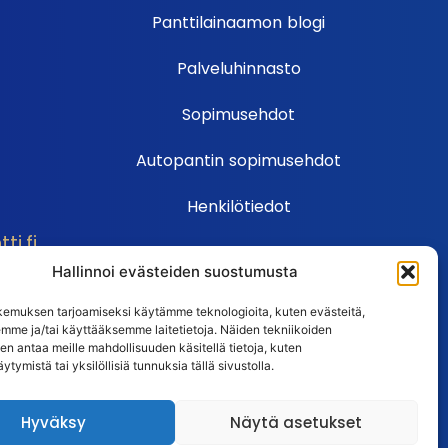
Panttilainaamon blogi
Palveluhinnasto
Sopimusehdot
Autopantin sopimusehdot
Henkilötiedot
i.fi
Ehdot
Hallinnoi evästeiden suostumusta
Huutokauppasäännöt
emuksen tarjoamiseksi käytämme teknologioita, kuten evästeitä,
emme ja/tai käyttääksemme laitetietoja. Näiden tekniikoiden
Usein kysytyt kysymykset
n antaa meille mahdollisuuden käsitellä tietoja, kuten
ytymistä tai yksilöllisiä tunnuksia tällä sivustolla.
Huutokaupan UKK
Hyväksy
Näytä asetukset