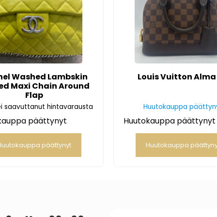
el Washed Lambskin
Louis Vuitton Alma
ted Maxi Chain Around
Flap
i saavuttanut hintavarausta
Huutokauppa päättyn
kauppa päättynyt
Huutokauppa päättynyt
Huutokauppa päättynyt
Huutokauppa päättyny