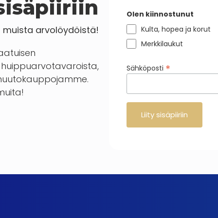
isäpiiriin
Olen kiinnostunut
a muista arvolöydöistä!
Kulta, hopea ja korut
Merkkilaukut
laatuisen
huippuarvotavaroista,
*
Sähköposti
en huutokauppojamme.
 muita!