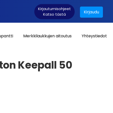
Kirjautumisohjeet
Kirjaudu
Katso tästä
upantti
Merkkilaukkujen aitoutus
Yhteystiedot
Asiakaskirjautuminen:
tton Keepall 50