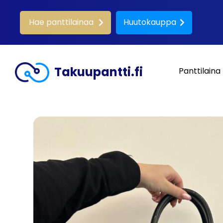
Hae panttilainaa
Huutokauppa
Takuupantti.fi
Panttilaina