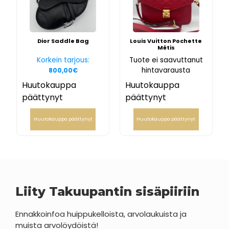
Dior Saddle Bag
Louis Vuitton Pochette
Métis
Korkein tarjous:
Tuote ei saavuttanut
hintavarausta
800,00
€
Huutokauppa
Huutokauppa
päättynyt
päättynyt
Huutokauppa päättynyt
Huutokauppa päättynyt
Liity Takuupantin sisäpiiriin
Ennakkoinfoa huippukelloista, arvolaukuista ja
muista arvolöydöistä!