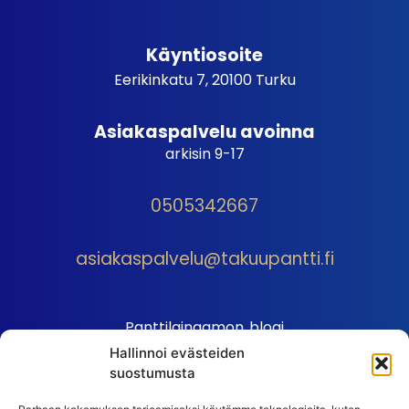
Käyntiosoite
Eerikinkatu 7, 20100 Turku
Asiakaspalvelu avoinna
arkisin 9-17
0505342667
asiakaspalvelu@takuupantti.fi
Panttilainaamon blogi
Hallinnoi evästeiden
Palveluhinnasto
suostumusta
Sopimusehdot