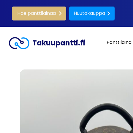
Hae panttilainaa
Huutokauppa
Takuupantti.fi
Panttilaina