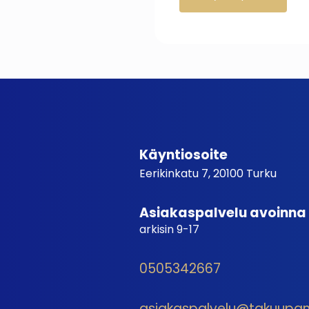
Käyntiosoite
Eerikinkatu 7, 20100 Turku
Asiakaspalvelu avoinna
arkisin 9-17
0505342667
asiakaspalvelu@takuupantt