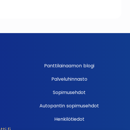
Panttilainaamon blogi
Palveluhinnasto
Sopimusehdot
Autopantin sopimusehdot
Henkilötiedot
i.fi