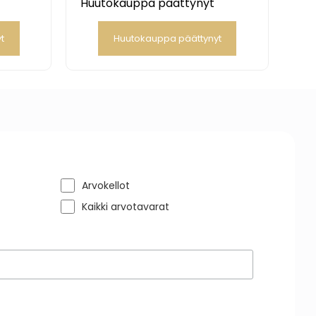
Huutokauppa päättynyt
t
Huutokauppa päättynyt
Arvokellot
Kaikki arvotavarat