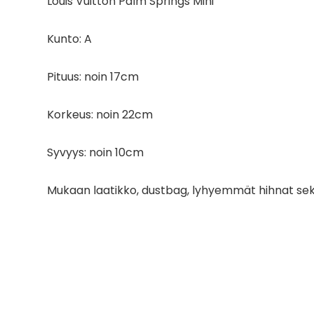
Louis Vuitton Palm Springs Mini
Kunto: A
Pituus: noin 17cm
Korkeus: noin 22cm
Syvyys: noin 10cm
Mukaan laatikko, dustbag, lyhyemmät hihnat sek