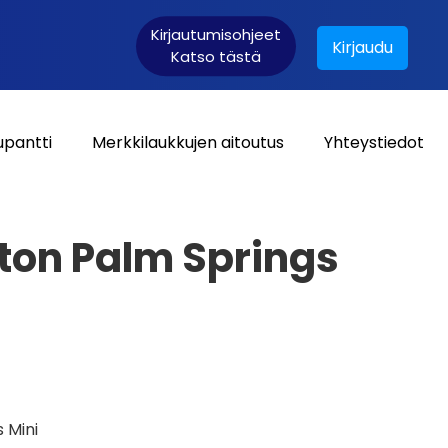
Kirjautumisohjeet
Kirjaudu
Katso tästä
upantti
Merkkilaukkujen aitoutus
Yhteystiedot
Asiakaskirjautuminen:
tton Palm Springs
 Mini