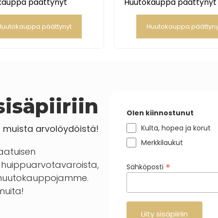
kauppa päättynyt
Huutokauppa päättynyt
Huutokauppa päättynyt
Huutokauppa päättyny
isäpiiriin
Olen kiinnostunut
a muista arvolöydöistä!
Kulta, hopea ja korut
Merkkilaukut
laatuisen
huippuarvotavaroista,
*
Sähköposti
en huutokauppojamme.
 muita!