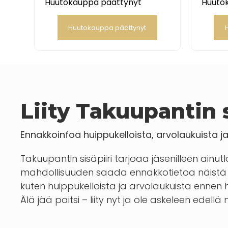
Huutokauppa päättynyt
Huuto
Huutokauppa päättynyt
Liity Takuupantin s
Ennakkoinfoa huippukelloista, arvolaukuista j
Takuupantin sisäpiiri tarjoaa jäsenilleen ainut
mahdollisuuden saada ennakkotietoa näistä 
kuten huippukelloista ja arvolaukuista enn
Älä jää paitsi – liity nyt ja ole askeleen edellä