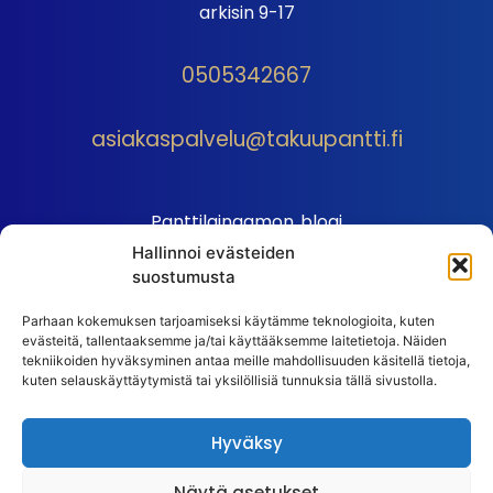
arkisin 9-17
0505342667
asiakaspalvelu@takuupantti.fi
Panttilainaamon blogi
Hallinnoi evästeiden
Palveluhinnasto
suostumusta
Sopimusehdot
Parhaan kokemuksen tarjoamiseksi käytämme teknologioita, kuten
Autopantin sopimusehdot
evästeitä, tallentaaksemme ja/tai käyttääksemme laitetietoja. Näiden
Henkilötiedot
tekniikoiden hyväksyminen antaa meille mahdollisuuden käsitellä tietoja,
kuten selauskäyttäytymistä tai yksilöllisiä tunnuksia tällä sivustolla.
Ehdot
Huutokauppasäännöt
Hyväksy
Usein kysytyt kysymykset
Näytä asetukset