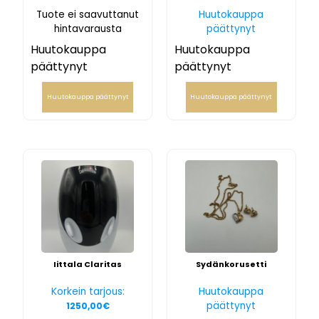
Tuote ei saavuttanut
Huutokauppa
hintavarausta
päättynyt
Huutokauppa
Huutokauppa
päättynyt
päättynyt
Huutokauppa päättynyt
Huutokauppa päättynyt
Iittala Claritas
Sydänkorusetti
Korkein tarjous:
Huutokauppa
päättynyt
1250,00
€