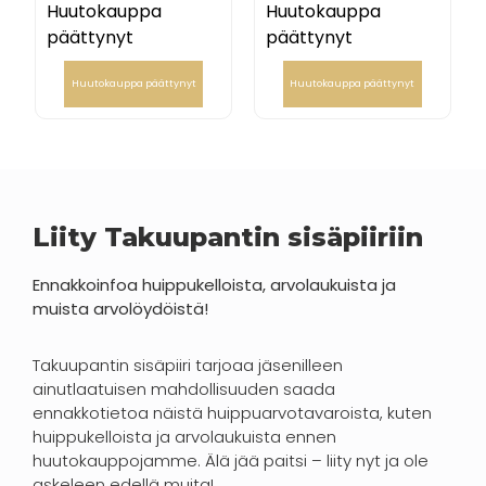
Huutokauppa
Huutokauppa
päättynyt
päättynyt
Huutokauppa päättynyt
Huutokauppa päättynyt
Liity Takuupantin sisäpiiriin
Ennakkoinfoa huippukelloista, arvolaukuista ja
muista arvolöydöistä!
Takuupantin sisäpiiri tarjoaa jäsenilleen
ainutlaatuisen mahdollisuuden saada
ennakkotietoa näistä huippuarvotavaroista, kuten
huippukelloista ja arvolaukuista ennen
huutokauppojamme. Älä jää paitsi – liity nyt ja ole
askeleen edellä muita!