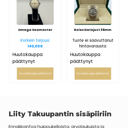
Omega Seamaster
Rolex Datejust 36mm
Korkein tarjous:
Tuote ei saavuttanut
hintavarausta
140,00
€
Huutokauppa
Huutokauppa
päättynyt
päättynyt
Huutokauppa päättynyt
Huutokauppa päättynyt
Liity Takuupantin sisäpiiriin
Ennakkoinfoa huippukelloista, arvolaukuista ja