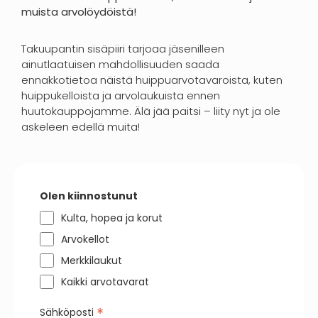
muista arvolöydöistä!
Takuupantin sisäpiiri tarjoaa jäsenilleen
ainutlaatuisen mahdollisuuden saada
ennakkotietoa näistä huippuarvotavaroista, kuten
huippukelloista ja arvolaukuista ennen
huutokauppojamme. Älä jää paitsi – liity nyt ja ole
askeleen edellä muita!
Olen kiinnostunut
Kulta, hopea ja korut
Arvokellot
Merkkilaukut
Kaikki arvotavarat
*
Sähköposti