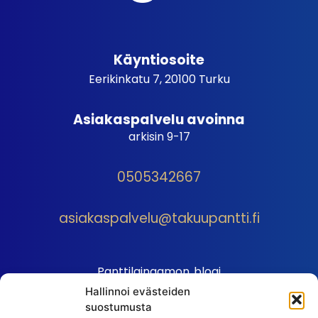
Käyntiosoite
Eerikinkatu 7, 20100 Turku
Asiakaspalvelu avoinna
arkisin 9-17
0505342667
asiakaspalvelu@takuupantti.fi
Panttilainaamon blogi
Hallinnoi evästeiden
Palveluhinnasto
suostumusta
Sopimusehdot