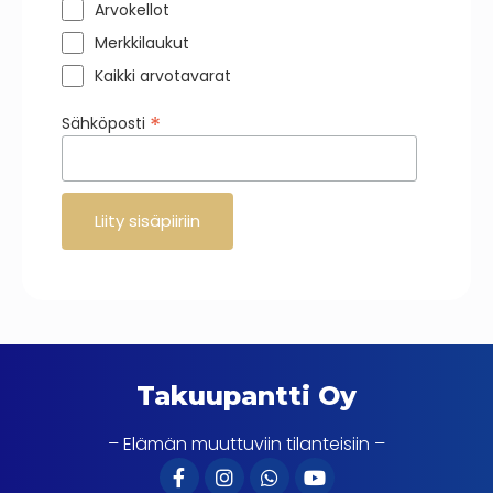
Arvokellot
Merkkilaukut
Kaikki arvotavarat
*
Sähköposti
Takuupantti Oy
– Elämän muuttuviin tilanteisiin –