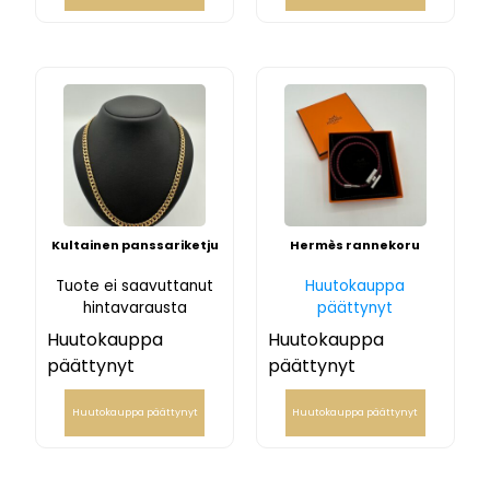
Kultainen panssariketju
Hermès rannekoru
Tuote ei saavuttanut
Huutokauppa
hintavarausta
päättynyt
Huutokauppa
Huutokauppa
päättynyt
päättynyt
Huutokauppa päättynyt
Huutokauppa päättynyt