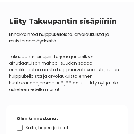
Liity Takuupantin sisäpiiriin
Ennakkoinfoa huippukelloista, arvolaukuista ja
muista arvolöydöistä!
Takuupantin sisäpiiri tarjoaa jäsenilleen
ainutlaatuisen mahdollisuuden saada
ennakkotietoa näistä huippuarvotavaroista, kuten
huippukelloista ja arvolaukuista ennen
huutokauppojamme. Älä jää paitsi – liity nyt ja ole
askeleen edellä muita!
Olen kiinnostunut
Kulta, hopea ja korut