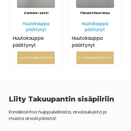
Camee-setti
Timanttisormus
Huutokauppa
Huutokauppa
päättynyt
päättynyt
Huutokauppa
Huutokauppa
päättynyt
päättynyt
Huutokauppa päättynyt
Huutokauppa päättynyt
Liity Takuupantin sisäpiiriin
Ennakkoinfoa huippukelloista, arvolaukuista ja
muista arvolöydöistä!