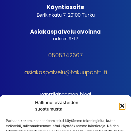
Käyntiosoite
Eerikinkatu 7, 20100 Turku
Asiakaspalvelu avoinna
arkisin 9-17
0505342667
asiakaspalvelu@takuupantti.fi
Panttilainaamon blogi
Hallinnoi evästeiden
Palveluhinnasto
suostumusta
Sopimusehdot
Parhaan kokemuksen tarjoamiseksi käytämme teknologioita, kuten
Autopantin sopimusehdot
evästeitä, tallentaaksemme ja/tai käyttääksemme laitetietoja. Näiden