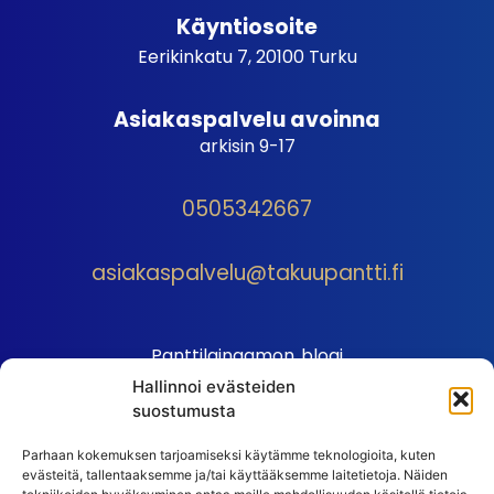
Käyntiosoite
Eerikinkatu 7, 20100 Turku
Asiakaspalvelu avoinna
arkisin 9-17
0505342667
asiakaspalvelu@takuupantti.fi
Panttilainaamon blogi
Hallinnoi evästeiden
Palveluhinnasto
suostumusta
Sopimusehdot
Parhaan kokemuksen tarjoamiseksi käytämme teknologioita, kuten
Autopantin sopimusehdot
evästeitä, tallentaaksemme ja/tai käyttääksemme laitetietoja. Näiden