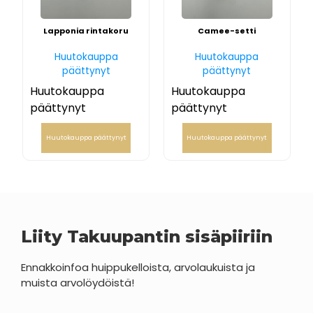
Lapponia rintakoru
Camee-setti
Huutokauppa
Huutokauppa
päättynyt
päättynyt
Huutokauppa
Huutokauppa
päättynyt
päättynyt
Huutokauppa päättynyt
Huutokauppa päättynyt
Liity Takuupantin sisäpiiriin
Ennakkoinfoa huippukelloista, arvolaukuista ja
muista arvolöydöistä!