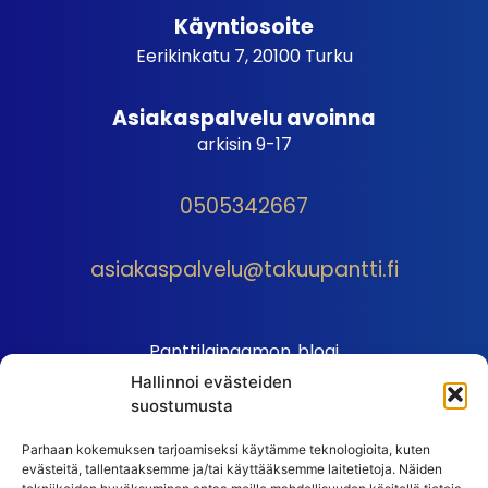
Käyntiosoite
Eerikinkatu 7, 20100 Turku
Asiakaspalvelu avoinna
arkisin 9-17
0505342667
asiakaspalvelu@takuupantti.fi
Panttilainaamon blogi
Hallinnoi evästeiden
Palveluhinnasto
suostumusta
Sopimusehdot
Parhaan kokemuksen tarjoamiseksi käytämme teknologioita, kuten
Autopantin sopimusehdot
evästeitä, tallentaaksemme ja/tai käyttääksemme laitetietoja. Näiden