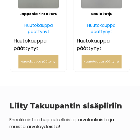
Lapponia rintakoru
Kaulaketju
Huutokauppa
Huutokauppa
päättynyt
päättynyt
Huutokauppa
Huutokauppa
päättynyt
päättynyt
Huutokauppa päättynyt
Huutokauppa päättynyt
Liity Takuupantin sisäpiiriin
Ennakkoinfoa huippukelloista, arvolaukuista ja
muista arvolöydöistä!