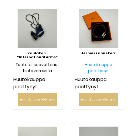
Kaulakoru
Hermès rannekoru
”International Arms”
Tuote ei saavuttanut
Huutokauppa
hintavarausta
päättynyt
Huutokauppa
Huutokauppa
päättynyt
päättynyt
Huutokauppa päättynyt
Huutokauppa päättynyt