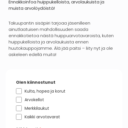
Ennakkoinfoa huippukelloista, arvolaukuista ja
muista arvolöydöistä!
Takuupantin sisäpiiri tarjoaa jäsenilleen
ainutlaatuisen mahdollisuuden saada
ennakkotietoa näistä huippuarvotavaroista, kuten
huippukelloista ja arvolaukuista ennen
huutokauppojamme. Älä jää paitsi – liity nyt ja ole
askeleen edellä muita!
Olen kiinnostunut
Kulta, hopea ja korut
Arvokellot
Merkkilaukut
Kaikki arvotavarat