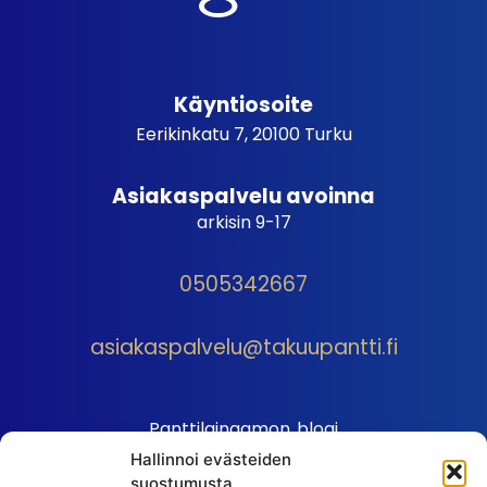
Käyntiosoite
Eerikinkatu 7, 20100 Turku
Asiakaspalvelu avoinna
arkisin 9-17
0505342667
asiakaspalvelu@takuupantti.fi
Panttilainaamon blogi
Hallinnoi evästeiden
Palveluhinnasto
suostumusta