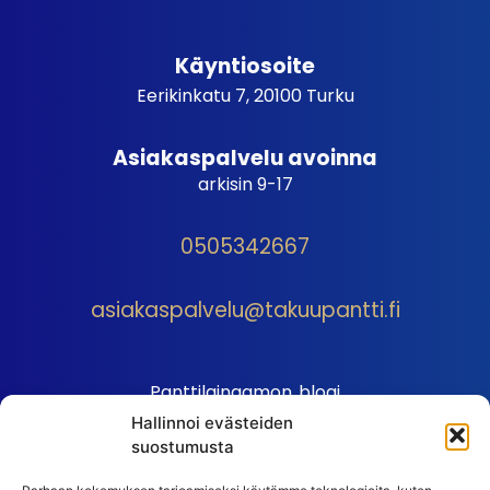
Käyntiosoite
Eerikinkatu 7, 20100 Turku
Asiakaspalvelu avoinna
arkisin 9-17
0505342667
asiakaspalvelu@takuupantti.fi
Panttilainaamon blogi
Hallinnoi evästeiden
Palveluhinnasto
suostumusta
Sopimusehdot