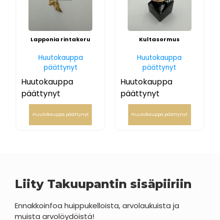
Lapponia rintakoru
Kultasormus
Huutokauppa
Huutokauppa
päättynyt
päättynyt
Huutokauppa
Huutokauppa
päättynyt
päättynyt
Huutokauppa päättynyt
Huutokauppa päättynyt
Liity Takuupantin sisäpiiriin
Ennakkoinfoa huippukelloista, arvolaukuista ja
muista arvolöydöistä!