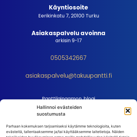
Käyntiosoite
Eerikinkatu 7, 20100 Turku
Asiakaspalvelu avoinna
arkisin 9-17
0505342667
asiakaspalvelu@takuupantti.fi
Panttilainaamon blogi
Hallinnoi evästeiden
Palveluhinnasto
suostumusta
Sopimusehdot
Parhaan kokemuksen tarjoamiseksi käytämme teknologioita, kuten
Autopantin sopimusehdot
evästeitä, tallentaaksemme ja/tai käyttääksemme laitetietoja. Näiden