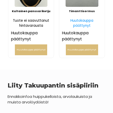
Kultainen panssariketju
Timanttisormus
Tuote ei saavuttanut
Huutokauppa
hintavarausta
päättynyt
Huutokauppa
Huutokauppa
päättynyt
päättynyt
Huutokauppa päättynyt
Huutokauppa päättynyt
Liity Takuupantin sisäpiiriin
Ennakkoinfoa huippukelloista, arvolaukuista ja
muista arvolöydöistä!