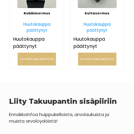
Rubiinisormus
Kultasormus
Huutokauppa
Huutokauppa
päättynyt
päättynyt
Huutokauppa
Huutokauppa
päättynyt
päättynyt
Huutokauppa päättynyt
Huutokauppa päättynyt
Liity Takuupantin sisäpiiriin
Ennakkoinfoa huippukelloista, arvolaukuista ja
muista arvolöydöistä!