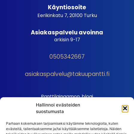
Käyntiosoite
Eerikinkatu 7, 20100 Turku
Asiakaspalvelu avoinna
arkisin 9-17
0505342667
asiakaspalvelu@takuupantti.fi
Panttilainaamon blogi
Hallinnoi evästeiden
Palveluhinnasto
suostumusta
Sopimusehdot
Parhaan kokemuksen tarjoamiseksi käytämme teknologioita, kuten
Autopantin sopimusehdot
evästeitä, tallentaaksemme ja/tai käyttääksemme laitetietoja. Näiden