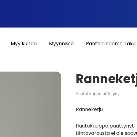
Myy kultaa
Myynnissä
Panttilainaamo Taku
Ranneket
Huutokauppa päättynyt
Ranneketju
Huutokauppa päättynyt
Hintavarausta ei ole saav