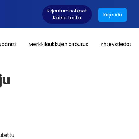
Kirjautumisohjeet
Kirjaudu
Katso tästä
upantti
Merkkilaukkujen aitoutus
Yhteystiedot
Asiakaskirjautuminen:
ju
utettu