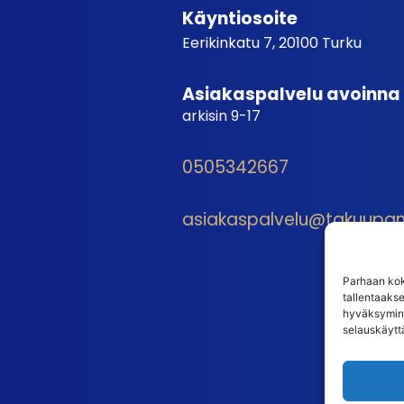
Käyntiosoite
Eerikinkatu 7, 20100 Turku
Asiakaspalvelu avoinna
arkisin 9-17
0505342667
asiakaspalvelu@takuupantt
Parhaan kok
tallentaaks
hyväksymine
selauskäyttä