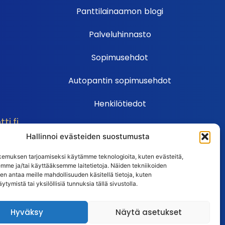
Panttilainaamon blogi
Palveluhinnasto
Sopimusehdot
Autopantin sopimusehdot
Henkilötiedot
i.fi
Ehdot
Hallinnoi evästeiden suostumusta
Huutokauppasäännöt
emuksen tarjoamiseksi käytämme teknologioita, kuten evästeitä,
emme ja/tai käyttääksemme laitetietoja. Näiden tekniikoiden
Usein kysytyt kysymykset
n antaa meille mahdollisuuden käsitellä tietoja, kuten
ytymistä tai yksilöllisiä tunnuksia tällä sivustolla.
Huutokaupan UKK
Hyväksy
Näytä asetukset