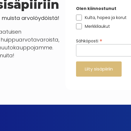
isäpiiriin
Olen kiinnostunut
a muista arvolöydöistä!
Kulta, hopea ja korut
Merkkilaukut
laatuisen
huippuarvotavaroista,
*
Sähköposti
en huutokauppojamme.
 muita!