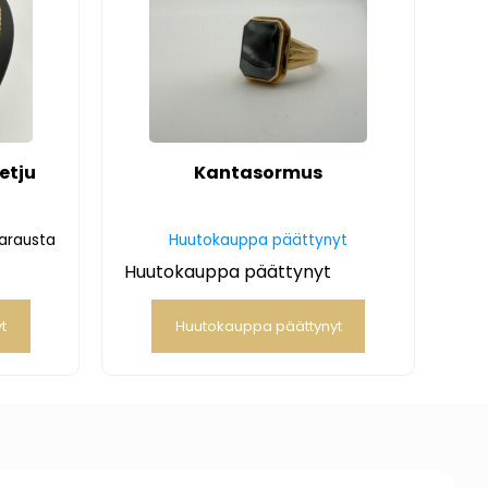
etju
Kantasormus
varausta
Huutokauppa päättynyt
Huutokauppa päättynyt
t
Huutokauppa päättynyt