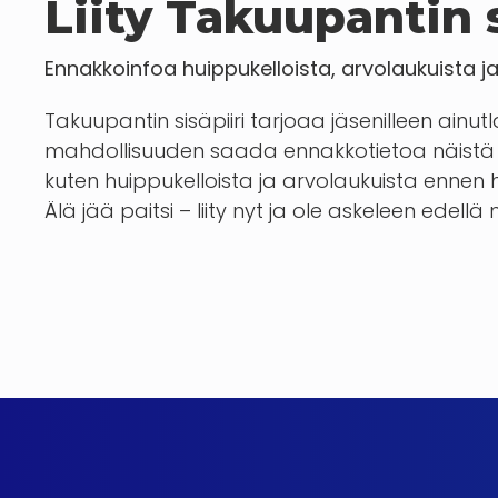
Liity Takuupantin s
Ennakkoinfoa huippukelloista, arvolaukuista j
Takuupantin sisäpiiri tarjoaa jäsenilleen ainut
mahdollisuuden saada ennakkotietoa näistä 
kuten huippukelloista ja arvolaukuista enn
Älä jää paitsi – liity nyt ja ole askeleen edellä