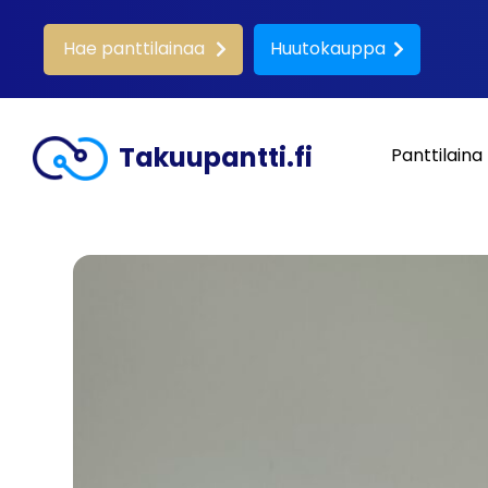
Hae panttilainaa
Huutokauppa
Takuupantti.fi
Panttilaina