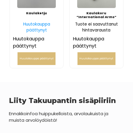
Kaulaketju
Kaulakoru
”International Arms”
Huutokauppa
Tuote ei saavuttanut
päättynyt
hintavarausta
Huutokauppa
Huutokauppa
päättynyt
päättynyt
Huutokauppa päättynyt
Huutokauppa päättynyt
Liity Takuupantin sisäpiiriin
Ennakkoinfoa huippukelloista, arvolaukuista ja
muista arvolöydöistä!