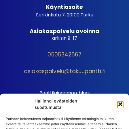
Käyntiosoite
Eerikinkatu 7, 20100 Turku
Asiakaspalvelu avoinna
arkisin 9-17
0505342667
asiakaspalvelu@takuupantti.fi
Panttilainaamon blogi
Hallinnoi evästeiden
Palveluhinnasto
suostumusta
Sopimusehdot
Parhaan kokemuksen tarjoamiseksi käytämme teknologioita, kuten
Autopantin sopimusehdot
evästeitä, tallentaaksemme ja/tai käyttääksemme laitetietoja. Näiden