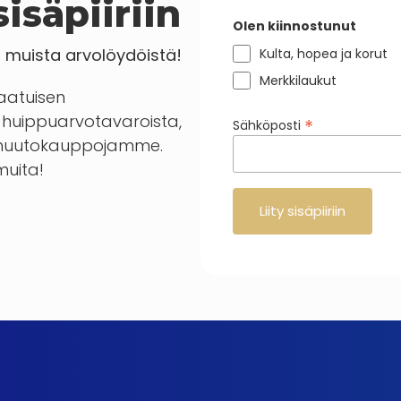
isäpiiriin
Olen kiinnostunut
a muista arvolöydöistä!
Kulta, hopea ja korut
Merkkilaukut
laatuisen
huippuarvotavaroista,
*
Sähköposti
en huutokauppojamme.
 muita!