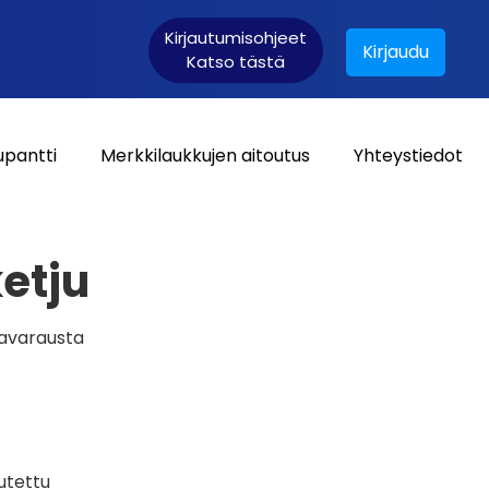
Kirjautumisohjeet
Kirjaudu
Katso tästä
upantti
Merkkilaukkujen aitoutus
Yhteystiedot
Asiakaskirjautuminen:
etju
tavarausta
utettu