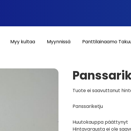
Myy kultaa
Myynnissä
Panttilainaamo Taku
Panssarik
Tuote ei saavuttanut hin
Panssariketju
Huutokauppa päättynyt
Hintavarausta ei ole saav