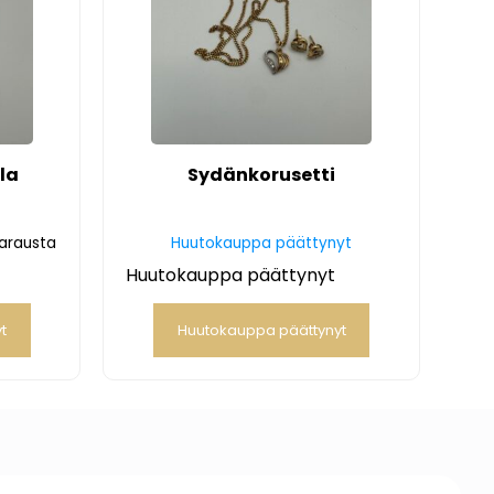
la
Sydänkorusetti
varausta
Huutokauppa päättynyt
Huutokauppa päättynyt
t
Huutokauppa päättynyt