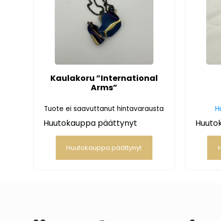
Kaulakoru ”International
Arms”
Tuote ei saavuttanut hintavarausta
H
Huutokauppa päättynyt
Huuto
Huutokauppa päättynyt