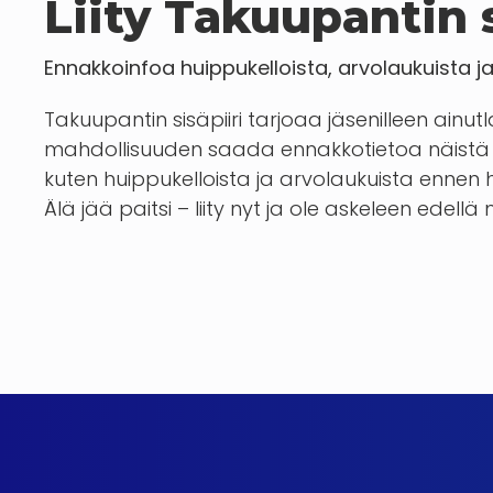
Liity Takuupantin s
Ennakkoinfoa huippukelloista, arvolaukuista j
Takuupantin sisäpiiri tarjoaa jäsenilleen ainut
mahdollisuuden saada ennakkotietoa näistä 
kuten huippukelloista ja arvolaukuista enn
Älä jää paitsi – liity nyt ja ole askeleen edellä