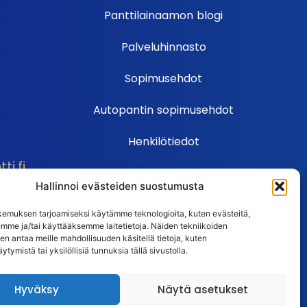
Panttilainaamon blogi
Palveluhinnasto
Sopimusehdot
Autopantin sopimusehdot
Henkilötiedot
i.fi
Ehdot
Hallinnoi evästeiden suostumusta
Huutokauppasäännöt
emuksen tarjoamiseksi käytämme teknologioita, kuten evästeitä,
emme ja/tai käyttääksemme laitetietoja. Näiden tekniikoiden
Usein kysytyt kysymykset
n antaa meille mahdollisuuden käsitellä tietoja, kuten
ytymistä tai yksilöllisiä tunnuksia tällä sivustolla.
Huutokaupan UKK
Hyväksy
Näytä asetukset