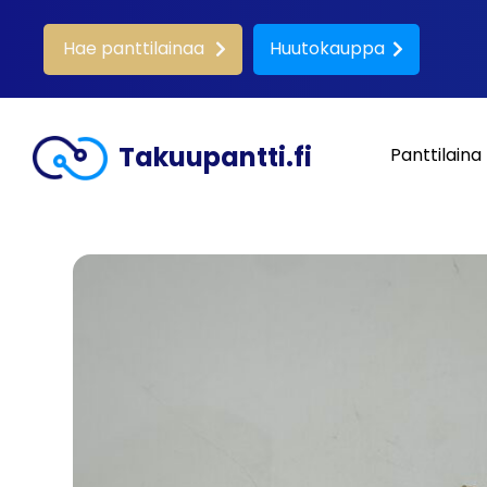
Hae panttilainaa
Huutokauppa
Takuupantti.fi
Panttilaina