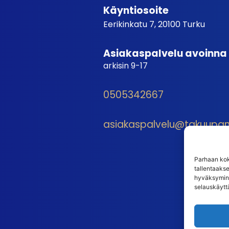
Käyntiosoite
Eerikinkatu 7, 20100 Turku
Asiakaspalvelu avoinna
arkisin 9-17
0505342667
asiakaspalvelu@takuupantt
Parhaan kok
tallentaaks
hyväksymine
selauskäyttä