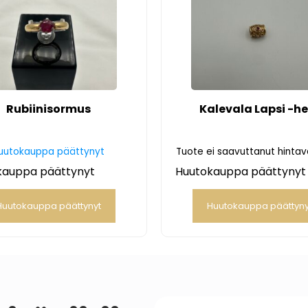
Rubiinisormus
Kalevala Lapsi -he
uutokauppa päättynyt
Tuote ei saavuttanut hinta
kauppa päättynyt
Huutokauppa päättynyt
Huutokauppa päättynyt
Huutokauppa päättyny