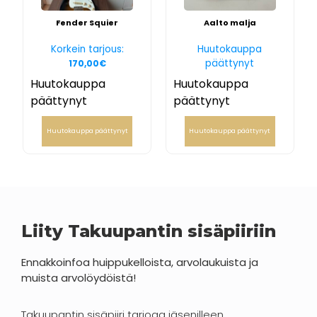
Fender Squier
Aalto malja
Korkein tarjous:
Huutokauppa
päättynyt
170,00
€
Huutokauppa
Huutokauppa
päättynyt
päättynyt
Huutokauppa päättynyt
Huutokauppa päättynyt
Liity Takuupantin sisäpiiriin
Ennakkoinfoa huippukelloista, arvolaukuista ja
muista arvolöydöistä!
Takuupantin sisäpiiri tarjoaa jäsenilleen