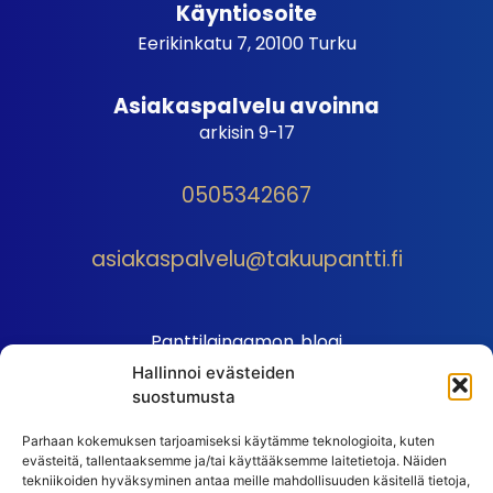
Käyntiosoite
Eerikinkatu 7, 20100 Turku
Asiakaspalvelu avoinna
arkisin 9-17
0505342667
asiakaspalvelu@takuupantti.fi
Panttilainaamon blogi
Hallinnoi evästeiden
Palveluhinnasto
suostumusta
Sopimusehdot
Parhaan kokemuksen tarjoamiseksi käytämme teknologioita, kuten
Autopantin sopimusehdot
evästeitä, tallentaaksemme ja/tai käyttääksemme laitetietoja. Näiden
Henkilötiedot
tekniikoiden hyväksyminen antaa meille mahdollisuuden käsitellä tietoja,