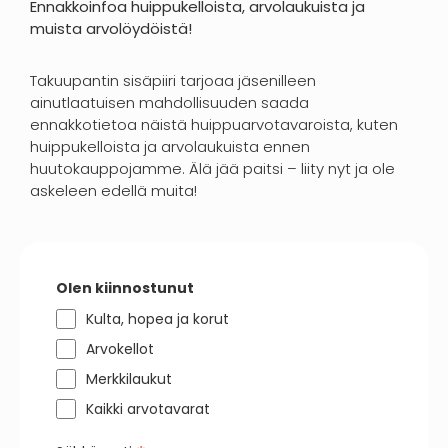
Ennakkoinfoa huippukelloista, arvolaukuista ja
muista arvolöydöistä!
Takuupantin sisäpiiri tarjoaa jäsenilleen
ainutlaatuisen mahdollisuuden saada
ennakkotietoa näistä huippuarvotavaroista, kuten
huippukelloista ja arvolaukuista ennen
huutokauppojamme. Älä jää paitsi – liity nyt ja ole
askeleen edellä muita!
Olen kiinnostunut
Kulta, hopea ja korut
Arvokellot
Merkkilaukut
Kaikki arvotavarat