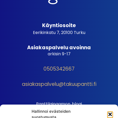
Käyntiosoite
Eerikinkatu 7, 20100 Turku
Asiakaspalvelu avoinna
arkisin 9-17
0505342667
asiakaspalvelu@takuupantti.fi
Panttilainaamon blogi
Hallinnoi evästeiden
Palveluhinnasto
suostumusta