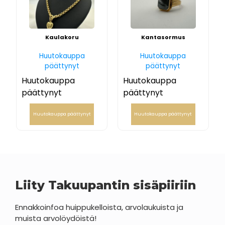
Kaulakoru
Kantasormus
Huutokauppa
Huutokauppa
päättynyt
päättynyt
Huutokauppa
Huutokauppa
päättynyt
päättynyt
Huutokauppa päättynyt
Huutokauppa päättynyt
Liity Takuupantin sisäpiiriin
Ennakkoinfoa huippukelloista, arvolaukuista ja
muista arvolöydöistä!