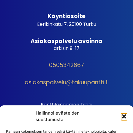
Käyntiosoite
Eerikinkatu 7, 20100 Turku
Asiakaspalvelu avoinna
arkisin 9-17
0505342667
asiakaspalvelu@takuupantti.fi
Panttilainaamon blogi
Hallinnoi evästeiden
Palveluhinnasto
suostumusta
Sopimusehdot
Parhaan kokemuksen tarjoamiseksi käytämme teknologioita, kuten