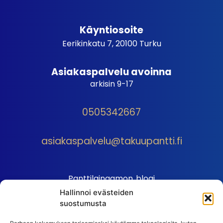
Käyntiosoite
Eerikinkatu 7, 20100 Turku
Asiakaspalvelu avoinna
arkisin 9-17
0505342667
asiakaspalvelu@takuupantti.fi
Panttilainaamon blogi
Hallinnoi evästeiden
Palveluhinnasto
suostumusta
Sopimusehdot