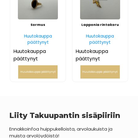
Sormus
Lapponia rintakoru
Huutokauppa
Huutokauppa
päättynyt
päättynyt
Huutokauppa
Huutokauppa
päättynyt
päättynyt
Huutokauppa päättynyt
Huutokauppa päättynyt
Liity Takuupantin sisäpiiriin
Ennakkoinfoa huippukelloista, arvolaukuista ja
muista arvolöydöistä!