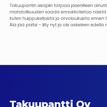
Takuupantin sisäpiiri tarjoaa jäsenilleen ainut
mahdollisuuden saada ennakkotietoa näistä 
kuten huippukelloista ja arvolaukuista enn
Älä jää paitsi – liity nyt ja ole askeleen edellä
Takuupantti Oy