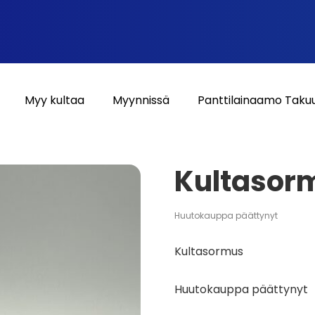
Myy kultaa
Myynnissä
Panttilainaamo Taku
Kultasor
Huutokauppa päättynyt
Kultasormus
Huutokauppa päättynyt