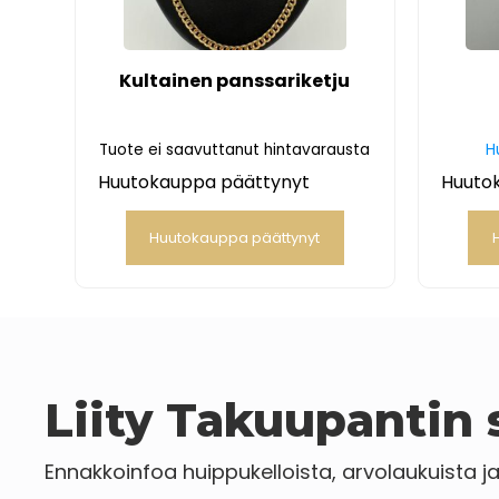
Kultainen panssariketju
Tuote ei saavuttanut hintavarausta
H
Huutokauppa päättynyt
Huuto
Huutokauppa päättynyt
Liity Takuupantin s
Ennakkoinfoa huippukelloista, arvolaukuista j