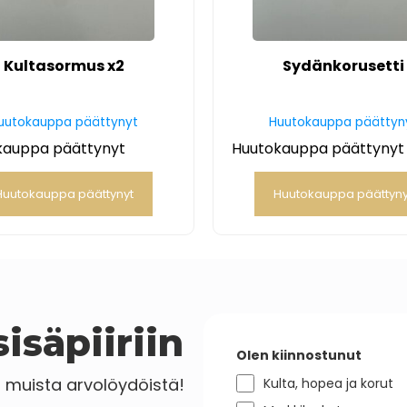
Kultasormus x2
Sydänkorusetti
uutokauppa päättynyt
Huutokauppa päättyn
kauppa päättynyt
Huutokauppa päättynyt
Huutokauppa päättynyt
Huutokauppa päättyny
isäpiiriin
Olen kiinnostunut
a muista arvolöydöistä!
Kulta, hopea ja korut