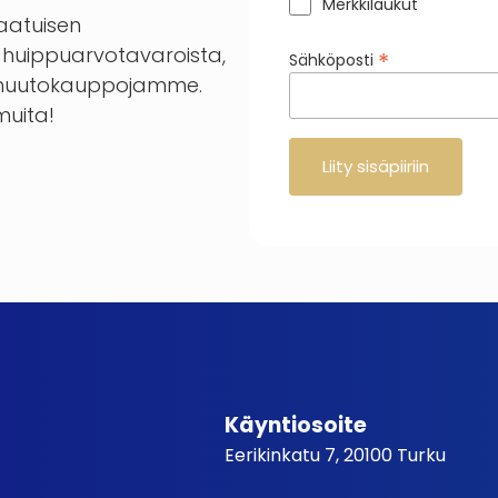
Merkkilaukut
laatuisen
huippuarvotavaroista,
*
Sähköposti
en huutokauppojamme.
 muita!
Käyntiosoite
Eerikinkatu 7, 20100 Turku