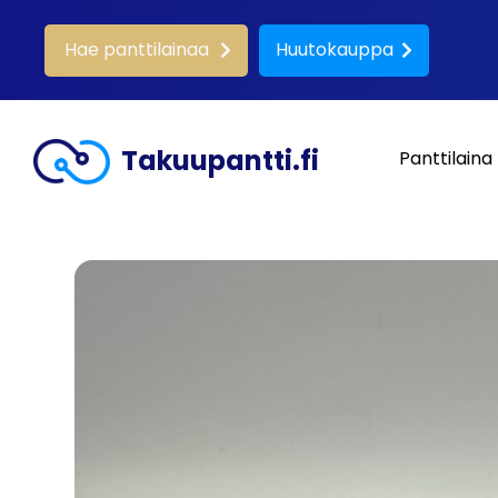
Hae panttilainaa
Huutokauppa
Takuupantti.fi
Panttilaina