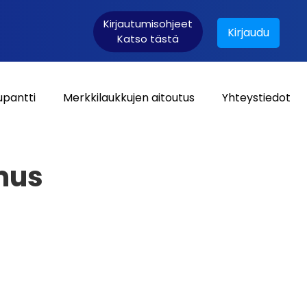
Kirjautumisohjeet
Kirjaudu
Katso tästä
upantti
Merkkilaukkujen aitoutus
Yhteystiedot
Asiakaskirjautuminen:
mus