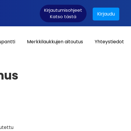
Kirjautumisohjeet
Kirjaudu
Katso tästä
upantti
Merkkilaukkujen aitoutus
Yhteystiedot
Asiakaskirjautuminen:
mus
utettu