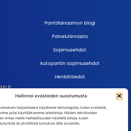
Panttilainaamon blogi
Palveluhinnasto
Sopimusehdot
Autopantin sopimusehdot
Henkilötiedot
i.fi
Ehdot
Hallinnoi evästeiden suostumusta
Huutokauppasäännöt
emuksen tarjoamiseksi käytämme teknologioita, kuten evästeitä,
emme ja/tai käyttääksemme laitetietoja. Näiden tekniikoiden
Usein kysytyt kysymykset
n antaa meille mahdollisuuden käsitellä tietoja, kuten
ytymistä tai yksilöllisiä tunnuksia tällä sivustolla.
Huutokaupan UKK