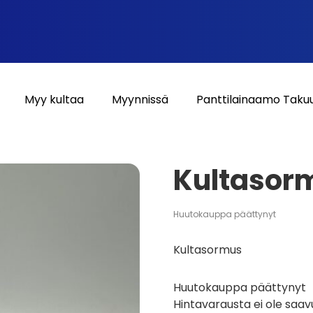
Myy kultaa
Myynnissä
Panttilainaamo Taku
Kultasor
Huutokauppa päättynyt
Kultasormus
Huutokauppa päättynyt
Hintavarausta ei ole saav