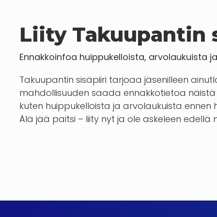
Liity Takuupantin s
Ennakkoinfoa huippukelloista, arvolaukuista j
Takuupantin sisäpiiri tarjoaa jäsenilleen ainut
mahdollisuuden saada ennakkotietoa näistä 
kuten huippukelloista ja arvolaukuista enn
Älä jää paitsi – liity nyt ja ole askeleen edellä