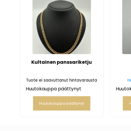
Kultainen panssariketju
Tuote ei saavuttanut hintavarausta
H
Huutokauppa päättynyt
Huuto
Huutokauppa päättynyt