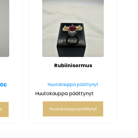
Rubiinisormus
00
€
Huutokauppa päättynyt
Huutokauppa päättynyt
Huutokauppa päättynyt
t