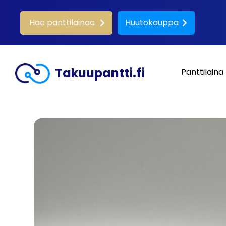
Hae panttilainaa
Huutokauppa
Takuupantti.fi
Panttilaina