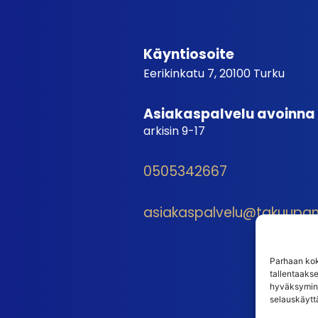
Käyntiosoite
Eerikinkatu 7, 20100 Turku
Asiakaspalvelu avoinna
arkisin 9-17
0505342667
asiakaspalvelu@takuupantt
Parhaan kok
tallentaaks
hyväksymine
selauskäyttä