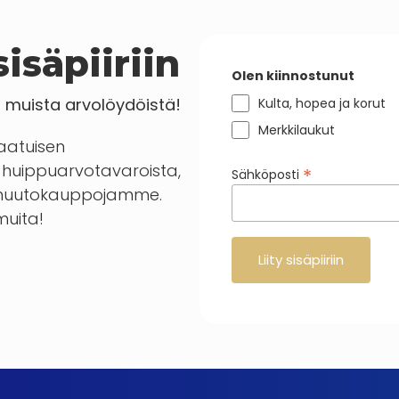
isäpiiriin
Olen kiinnostunut
a muista arvolöydöistä!
Kulta, hopea ja korut
Merkkilaukut
laatuisen
huippuarvotavaroista,
*
Sähköposti
en huutokauppojamme.
 muita!