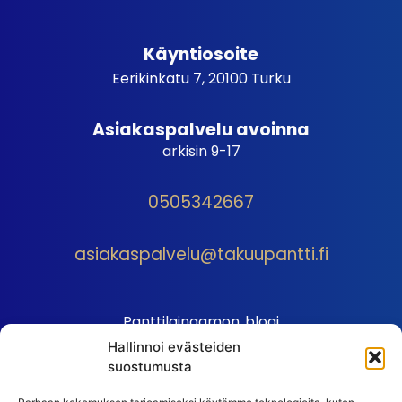
Käyntiosoite
Eerikinkatu 7, 20100 Turku
Asiakaspalvelu avoinna
arkisin 9-17
0505342667
asiakaspalvelu@takuupantti.fi
Panttilainaamon blogi
Hallinnoi evästeiden
Palveluhinnasto
suostumusta
Sopimusehdot