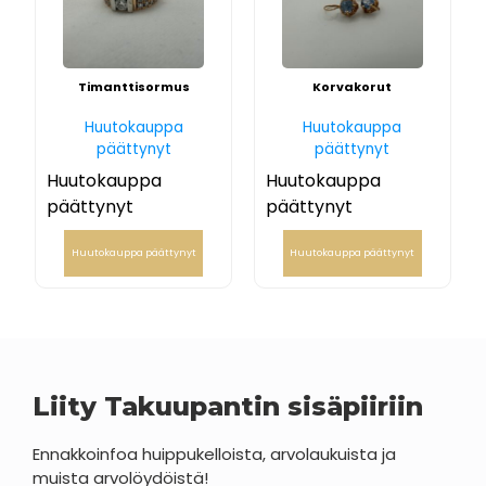
Timanttisormus
Korvakorut
Huutokauppa
Huutokauppa
päättynyt
päättynyt
Huutokauppa
Huutokauppa
päättynyt
päättynyt
Huutokauppa päättynyt
Huutokauppa päättynyt
Liity Takuupantin sisäpiiriin
Ennakkoinfoa huippukelloista, arvolaukuista ja
muista arvolöydöistä!