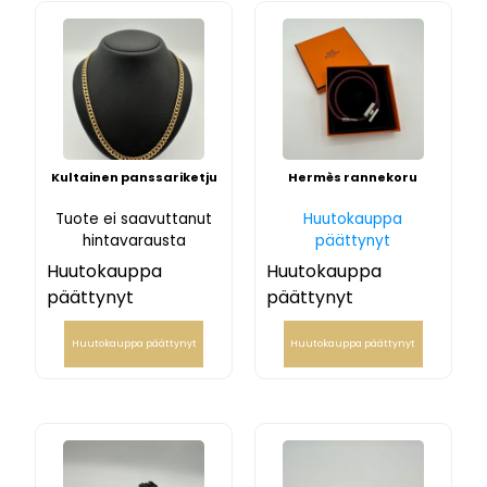
Kultainen panssariketju
Hermès rannekoru
Tuote ei saavuttanut
Huutokauppa
hintavarausta
päättynyt
Huutokauppa
Huutokauppa
päättynyt
päättynyt
Huutokauppa päättynyt
Huutokauppa päättynyt