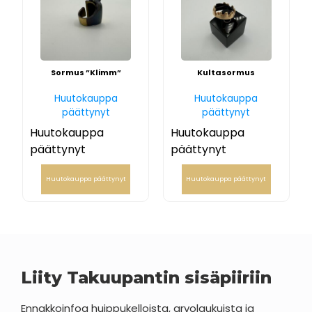
Sormus ”Klimm”
Kultasormus
Huutokauppa
Huutokauppa
päättynyt
päättynyt
Huutokauppa
Huutokauppa
päättynyt
päättynyt
Huutokauppa päättynyt
Huutokauppa päättynyt
Liity Takuupantin sisäpiiriin
Ennakkoinfoa huippukelloista, arvolaukuista ja