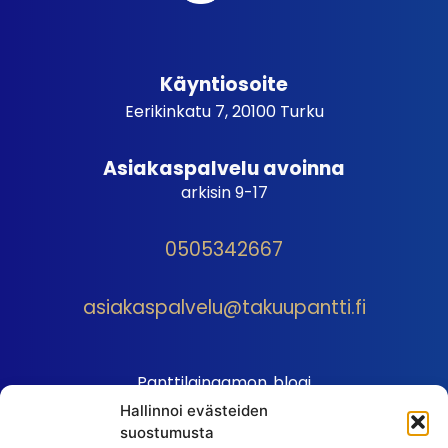
Käyntiosoite
Eerikinkatu 7, 20100 Turku
Asiakaspalvelu avoinna
arkisin 9-17
0505342667
asiakaspalvelu@takuupantti.fi
Panttilainaamon blogi
Hallinnoi evästeiden
Palveluhinnasto
suostumusta
Sopimusehdot