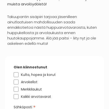
muista arvolöydöistä!
Takuupantin sisäpiiri tarjoaa jäsenilleen
ainutlaatuisen mahdollisuuden saada
ennakkotietoa näistä huippuarvotavaroista, kuten
huippukelloista ja arvolaukuista ennen
huutokauppojamme. Älä jää paitsi – liity nyt ja ole
askeleen edellä muita!
Olen kiinnostunut
Kulta, hopea ja korut
Arvokellot
Merkkilaukut
Kaikki arvotavarat
*
Sähköposti