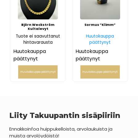
Björn Weckström
Sormus ”Klimm”
Kultalevyt
Tuote ei saavuttanut
Huutokauppa
hintavarausta
päättynyt
Huutokauppa
Huutokauppa
päättynyt
päättynyt
Huutokauppa päättynyt
Huutokauppa päättynyt
Liity Takuupantin sisäpiiriin
Ennakkoinfoa huippukelloista, arvolaukuista ja
muista arvolöydöistä!