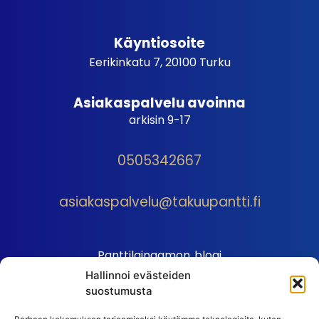
Käyntiosoite
Eerikinkatu 7, 20100 Turku
Asiakaspalvelu avoinna
arkisin 9-17
0505342667
asiakaspalvelu@takuupantti.fi
Panttilainaamon blogi
Hallinnoi evästeiden
Palveluhinnasto
suostumusta
Sopimusehdot