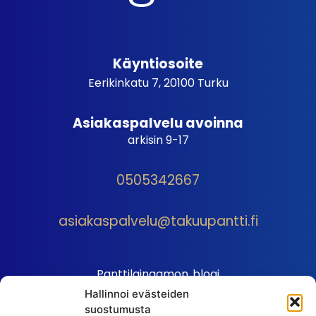
Käyntiosoite
Eerikinkatu 7, 20100 Turku
Asiakaspalvelu avoinna
arkisin 9-17
0505342667
asiakaspalvelu@takuupantti.fi
Panttilainaamon blogi
Hallinnoi evästeiden
Palveluhinnasto
suostumusta