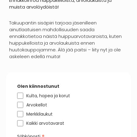
Ennakkoinfoa huippukelloista, arvolaukuista ja
muista arvolöydöistä!
Takuupantin sisäpiiri tarjoaa jäsenilleen
ainutlaatuisen mahdollisuuden saada
ennakkotietoa näistä huippuarvotavaroista, kuten
huippukelloista ja arvolaukuista ennen
huutokauppojamme. Älä jää paitsi – liity nyt ja ole
askeleen edellä muita!
Olen kiinnostunut
Kulta, hopea ja korut
Arvokellot
Merkkilaukut
Kaikki arvotavarat
Sähköposti