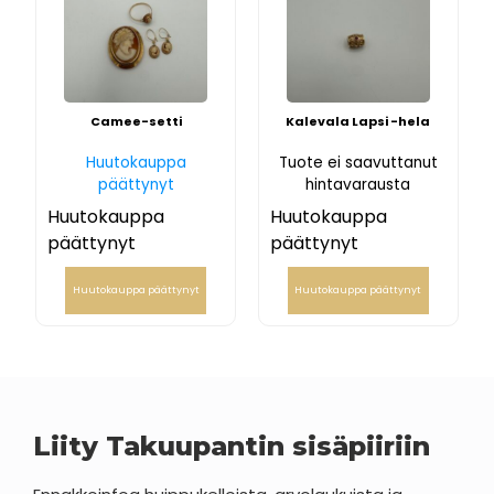
Camee-setti
Kalevala Lapsi -hela
Huutokauppa
Tuote ei saavuttanut
päättynyt
hintavarausta
Huutokauppa
Huutokauppa
päättynyt
päättynyt
Huutokauppa päättynyt
Huutokauppa päättynyt
Liity Takuupantin sisäpiiriin