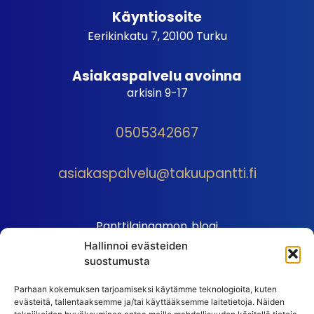
Käyntiosoite
Eerikinkatu 7, 20100 Turku
Asiakaspalvelu avoinna
arkisin 9-17
0505342667
asiakaspalvelu@takuupantti.fi
Panttilainaamon blogi
Hallinnoi evästeiden
Palveluhinnasto
suostumusta
Sopimusehdot
Parhaan kokemuksen tarjoamiseksi käytämme teknologioita, kuten
Autopantin sopimusehdot
evästeitä, tallentaaksemme ja/tai käyttääksemme laitetietoja. Näiden