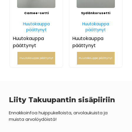
Camee-setti
Sydänkorusetti
Huutokauppa
Huutokauppa
päättynyt
päättynyt
Huutokauppa
Huutokauppa
päättynyt
päättynyt
Huutokauppa päättynyt
Huutokauppa päättynyt
Liity Takuupantin sisäpiiriin
Ennakkoinfoa huippukelloista, arvolaukuista ja
muista arvolöydöistä!