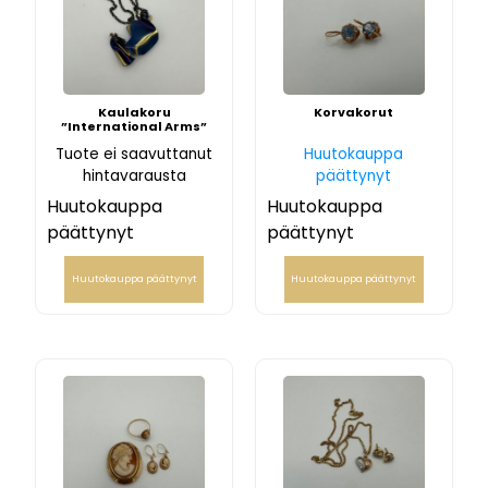
Kaulakoru
Korvakorut
”International Arms”
Tuote ei saavuttanut
Huutokauppa
hintavarausta
päättynyt
Huutokauppa
Huutokauppa
päättynyt
päättynyt
Huutokauppa päättynyt
Huutokauppa päättynyt