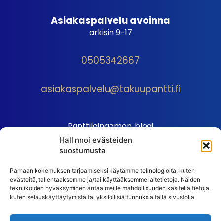
Asiakaspalvelu avoinna
arkisin 9-17
0505342667
asiakaspalvelu@takuupantti.fi
Panttilainaamon blogi
Hallinnoi evästeiden
Palveluhinnasto
suostumusta
Sopimusehdot
Parhaan kokemuksen tarjoamiseksi käytämme teknologioita, kuten
Autopantin sopimusehdot
evästeitä, tallentaaksemme ja/tai käyttääksemme laitetietoja. Näiden
Henkilötiedot
tekniikoiden hyväksyminen antaa meille mahdollisuuden käsitellä tietoja,
kuten selauskäyttäytymistä tai yksilöllisiä tunnuksia tällä sivustolla.
Ehdot
Huutokauppasäännöt