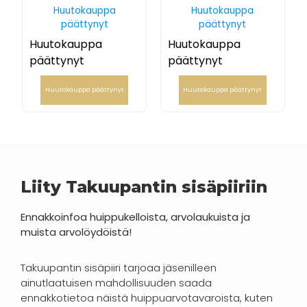
Huutokauppa
Huutokauppa
päättynyt
päättynyt
Huutokauppa
Huutokauppa
päättynyt
päättynyt
Huutokauppa päättynyt
Huutokauppa päättynyt
Liity Takuupantin sisäpiiriin
Ennakkoinfoa huippukelloista, arvolaukuista ja
muista arvolöydöistä!
Takuupantin sisäpiiri tarjoaa jäsenilleen
ainutlaatuisen mahdollisuuden saada
ennakkotietoa näistä huippuarvotavaroista, kuten