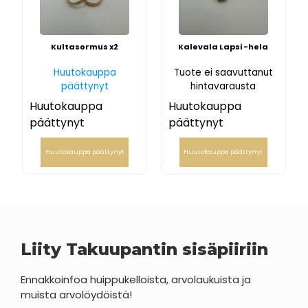
Kultasormus x2
Kalevala Lapsi -hela
Huutokauppa
Tuote ei saavuttanut
päättynyt
hintavarausta
Huutokauppa
Huutokauppa
päättynyt
päättynyt
Huutokauppa päättynyt
Huutokauppa päättynyt
Liity Takuupantin sisäpiiriin
Ennakkoinfoa huippukelloista, arvolaukuista ja
muista arvolöydöistä!