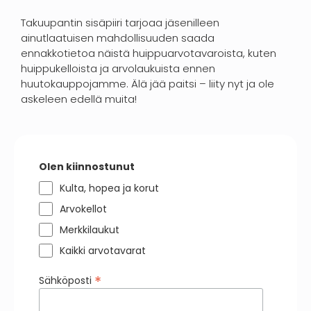
Takuupantin sisäpiiri tarjoaa jäsenilleen
ainutlaatuisen mahdollisuuden saada
ennakkotietoa näistä huippuarvotavaroista, kuten
huippukelloista ja arvolaukuista ennen
huutokauppojamme. Älä jää paitsi – liity nyt ja ole
askeleen edellä muita!
Olen kiinnostunut
Kulta, hopea ja korut
Arvokellot
Merkkilaukut
Kaikki arvotavarat
*
Sähköposti