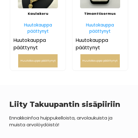
Kaulakoru
Timanttisormus
Huutokauppa
Huutokauppa
päättynyt
päättynyt
Huutokauppa
Huutokauppa
päättynyt
päättynyt
Huutokauppa päättynyt
Huutokauppa päättynyt
Liity Takuupantin sisäpiiriin
Ennakkoinfoa huippukelloista, arvolaukuista ja
muista arvolöydöistä!