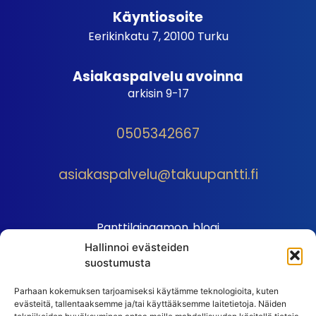
Käyntiosoite
Eerikinkatu 7, 20100 Turku
Asiakaspalvelu avoinna
arkisin 9-17
0505342667
asiakaspalvelu@takuupantti.fi
Panttilainaamon blogi
Hallinnoi evästeiden
Palveluhinnasto
suostumusta
Sopimusehdot
Parhaan kokemuksen tarjoamiseksi käytämme teknologioita, kuten
Autopantin sopimusehdot
evästeitä, tallentaaksemme ja/tai käyttääksemme laitetietoja. Näiden