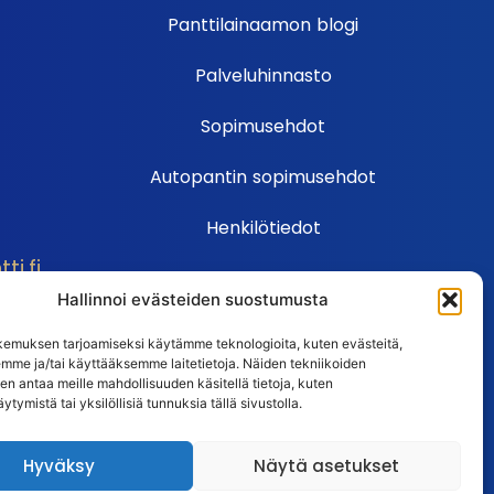
Panttilainaamon blogi
Palveluhinnasto
Sopimusehdot
Autopantin sopimusehdot
Henkilötiedot
i.fi
Ehdot
Hallinnoi evästeiden suostumusta
Huutokauppasäännöt
emuksen tarjoamiseksi käytämme teknologioita, kuten evästeitä,
emme ja/tai käyttääksemme laitetietoja. Näiden tekniikoiden
Usein kysytyt kysymykset
n antaa meille mahdollisuuden käsitellä tietoja, kuten
ytymistä tai yksilöllisiä tunnuksia tällä sivustolla.
Huutokaupan UKK
Hyväksy
Näytä asetukset