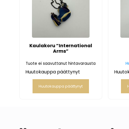
Kaulakoru ”International
Arms”
Tuote ei saavuttanut hintavarausta
H
Huutokauppa päättynyt
Huuto
Huutokauppa päättynyt