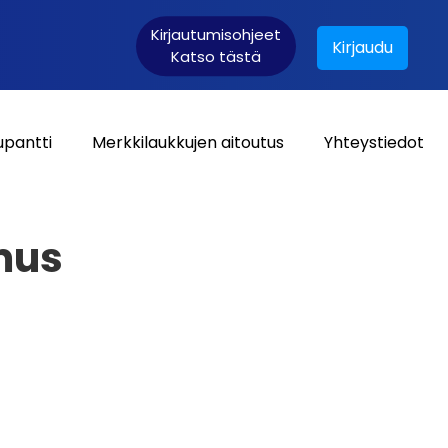
Kirjautumisohjeet
Kirjaudu
Katso tästä
upantti
Merkkilaukkujen aitoutus
Yhteystiedot
Asiakaskirjautuminen:
mus