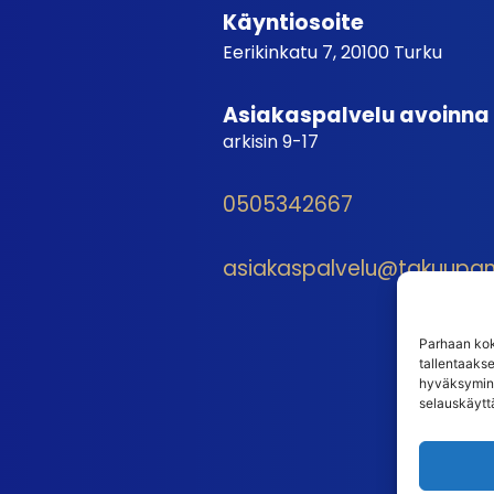
Käyntiosoite
Eerikinkatu 7, 20100 Turku
Asiakaspalvelu avoinna
arkisin 9-17
0505342667
asiakaspalvelu@takuupantt
Parhaan kok
tallentaaks
hyväksymine
selauskäyttä