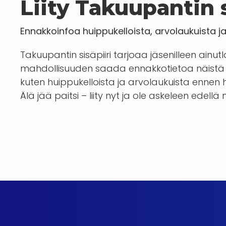
Liity Takuupantin s
Ennakkoinfoa huippukelloista, arvolaukuista j
Takuupantin sisäpiiri tarjoaa jäsenilleen ainut
mahdollisuuden saada ennakkotietoa näistä 
kuten huippukelloista ja arvolaukuista enn
Älä jää paitsi – liity nyt ja ole askeleen edellä