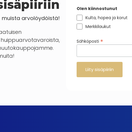
isäpiiriin
Olen kiinnostunut
a muista arvolöydöistä!
Kulta, hopea ja korut
Merkkilaukut
laatuisen
huippuarvotavaroista,
*
Sähköposti
en huutokauppojamme.
 muita!