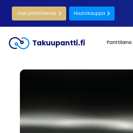
Hae panttilainaa
Huutokauppa
Takuupantti.fi
Panttilaina