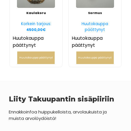
Kaulakoru
Sormus
Korkein tarjous:
Huutokauppa
päättynyt
4500,00
€
Huutokauppa
Huutokauppa
päättynyt
päättynyt
Huutokauppa päättynyt
Huutokauppa päättynyt
Liity Takuupantin sisäpiiriin
Ennakkoinfoa huippukelloista, arvolaukuista ja
muista arvolöydöistä!