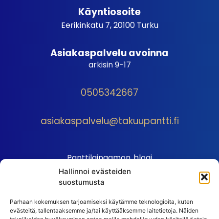
Käyntiosoite
Eerikinkatu 7, 20100 Turku
Asiakaspalvelu avoinna
arkisin 9-17
0505342667
asiakaspalvelu@takuupantti.fi
Panttilainaamon blogi
Hallinnoi evästeiden
Palveluhinnasto
suostumusta
Sopimusehdot
Parhaan kokemuksen tarjoamiseksi käytämme teknologioita, kuten
Autopantin sopimusehdot
evästeitä, tallentaaksemme ja/tai käyttääksemme laitetietoja. Näiden