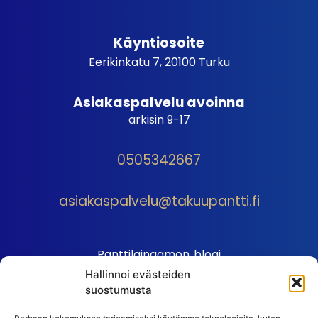
Käyntiosoite
Eerikinkatu 7, 20100 Turku
Asiakaspalvelu avoinna
arkisin 9-17
0505342667
asiakaspalvelu@takuupantti.fi
Panttilainaamon blogi
Hallinnoi evästeiden
Palveluhinnasto
suostumusta
Sopimusehdot