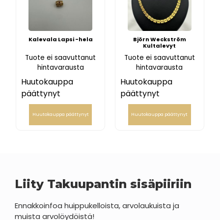
Kalevala Lapsi -hela
Björn Weckström
Kultalevyt
Tuote ei saavuttanut
Tuote ei saavuttanut
hintavarausta
hintavarausta
Huutokauppa
Huutokauppa
päättynyt
päättynyt
Huutokauppa päättynyt
Huutokauppa päättynyt
Liity Takuupantin sisäpiiriin
Ennakkoinfoa huippukelloista, arvolaukuista ja
muista arvolöydöistä!