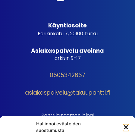
Käyntiosoite
Eerikinkatu 7, 20100 Turku
Asiakaspalvelu avoinna
arkisin 9-17
0505342667
asiakaspalvelu@takuupantti.fi
Panttilainaamon blogi
Hallinnoi evästeiden
Palveluhinnasto
suostumusta
Sopimusehdot