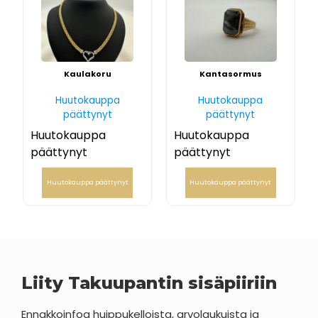
Kaulakoru
Kantasormus
Huutokauppa
Huutokauppa
päättynyt
päättynyt
Huutokauppa
Huutokauppa
päättynyt
päättynyt
Huutokauppa päättynyt
Huutokauppa päättynyt
Liity Takuupantin sisäpiiriin
Ennakkoinfoa huippukelloista, arvolaukuista ja