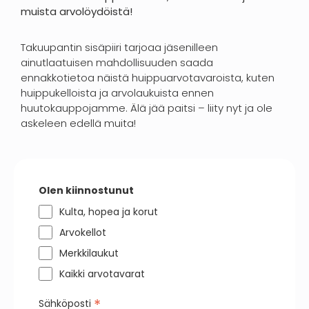
muista arvolöydöistä!
Takuupantin sisäpiiri tarjoaa jäsenilleen
ainutlaatuisen mahdollisuuden saada
ennakkotietoa näistä huippuarvotavaroista, kuten
huippukelloista ja arvolaukuista ennen
huutokauppojamme. Älä jää paitsi – liity nyt ja ole
askeleen edellä muita!
Olen kiinnostunut
Kulta, hopea ja korut
Arvokellot
Merkkilaukut
Kaikki arvotavarat
*
Sähköposti