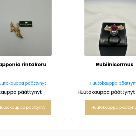
apponia rintakoru
Rubiinisormus
uutokauppa päättynyt
Huutokauppa päättyn
kauppa päättynyt
Huutokauppa päättynyt
Huutokauppa päättynyt
Huutokauppa päättyny