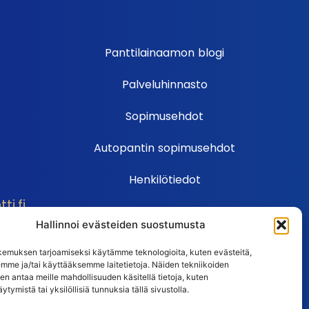
Panttilainaamon blogi
Palveluhinnasto
Sopimusehdot
Autopantin sopimusehdot
Henkilötiedot
i.fi
Ehdot
Hallinnoi evästeiden suostumusta
Huutokauppasäännöt
emuksen tarjoamiseksi käytämme teknologioita, kuten evästeitä,
emme ja/tai käyttääksemme laitetietoja. Näiden tekniikoiden
Usein kysytyt kysymykset
n antaa meille mahdollisuuden käsitellä tietoja, kuten
ytymistä tai yksilöllisiä tunnuksia tällä sivustolla.
Huutokaupan UKK