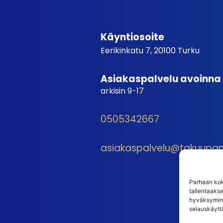
Käyntiosoite
Eerikinkatu 7, 20100 Turku
Asiakaspalvelu avoinna
arkisin 9-17
0505342667
asiakaspalvelu@takuupantt
Parhaan kok
tallentaaks
hyväksymine
selauskäyttä