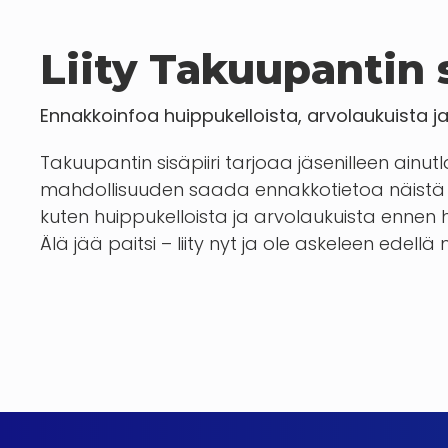
Liity Takuupantin s
Ennakkoinfoa huippukelloista, arvolaukuista j
Takuupantin sisäpiiri tarjoaa jäsenilleen ainut
mahdollisuuden saada ennakkotietoa näistä 
kuten huippukelloista ja arvolaukuista enn
Älä jää paitsi – liity nyt ja ole askeleen edellä