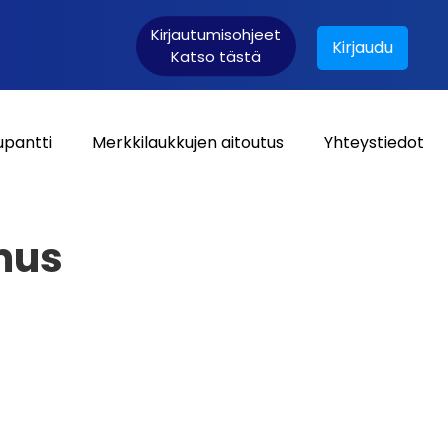
Kirjautumisohjeet
Kirjaudu
Katso tästä
upantti
Merkkilaukkujen aitoutus
Yhteystiedot
Asiakaskirjautuminen:
mus