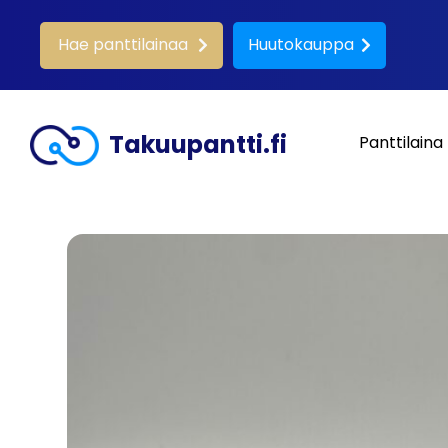
Hae panttilainaa
Huutokauppa
Takuupantti.fi
Panttilaina