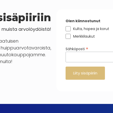
isäpiiriin
Olen kiinnostunut
a muista arvolöydöistä!
Kulta, hopea ja korut
Merkkilaukut
laatuisen
huippuarvotavaroista,
*
Sähköposti
en huutokauppojamme.
 muita!