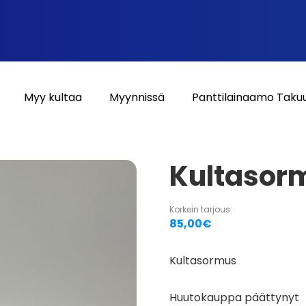
Myy kultaa
Myynnissä
Panttilainaamo Taku
Kultasor
Korkein tarjous:
85,00
€
Kultasormus
Huutokauppa päättynyt