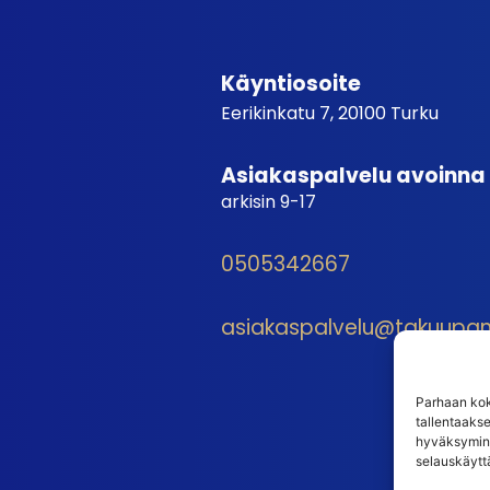
Käyntiosoite
Eerikinkatu 7, 20100 Turku
Asiakaspalvelu avoinna
arkisin 9-17
0505342667
asiakaspalvelu@takuupantt
Parhaan kok
tallentaaks
hyväksymine
selauskäyttä