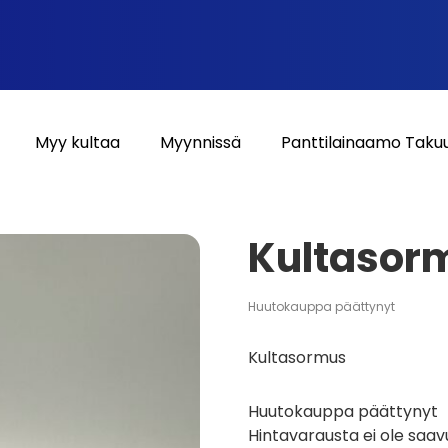
Myy kultaa
Myynnissä
Panttilainaamo Taku
Kultasor
Huutokauppa päättynyt
Kultasormus
Huutokauppa päättynyt
Hintavarausta ei ole saav