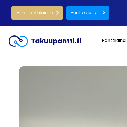
Hae panttilainaa
Huutokauppa
Takuupantti.fi
Panttilaina