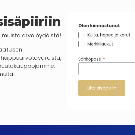
isäpiiriin
Olen kiinnostunut
a muista arvolöydöistä!
Kulta, hopea ja korut
Merkkilaukut
laatuisen
huippuarvotavaroista,
*
Sähköposti
en huutokauppojamme.
 muita!