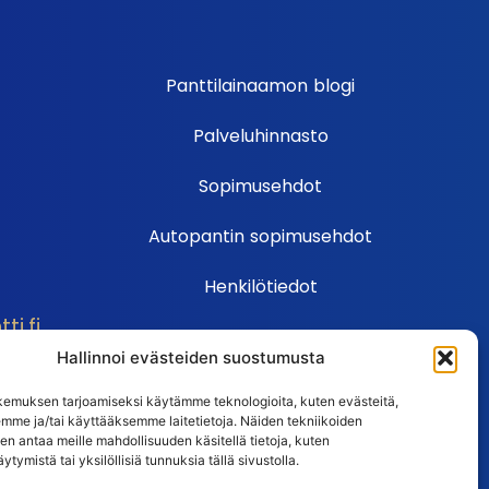
Panttilainaamon blogi
Palveluhinnasto
Sopimusehdot
Autopantin sopimusehdot
Henkilötiedot
i.fi
Ehdot
Hallinnoi evästeiden suostumusta
Huutokauppasäännöt
emuksen tarjoamiseksi käytämme teknologioita, kuten evästeitä,
emme ja/tai käyttääksemme laitetietoja. Näiden tekniikoiden
Usein kysytyt kysymykset
n antaa meille mahdollisuuden käsitellä tietoja, kuten
ytymistä tai yksilöllisiä tunnuksia tällä sivustolla.
Huutokaupan UKK