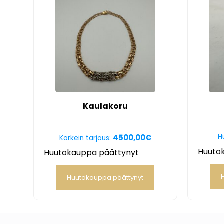
Kaulakoru
4500,00
€
H
Korkein tarjous:
Huuto
Huutokauppa päättynyt
Huutokauppa päättynyt