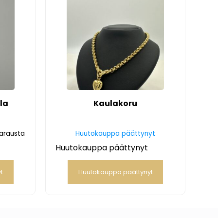
la
Kaulakoru
varausta
Huutokauppa päättynyt
Huutokauppa päättynyt
t
Huutokauppa päättynyt