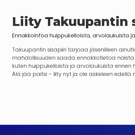
Liity Takuupantin s
Ennakkoinfoa huippukelloista, arvolaukuista j
Takuupantin sisäpiiri tarjoaa jäsenilleen ainut
mahdollisuuden saada ennakkotietoa näistä 
kuten huippukelloista ja arvolaukuista enn
Älä jää paitsi – liity nyt ja ole askeleen edellä