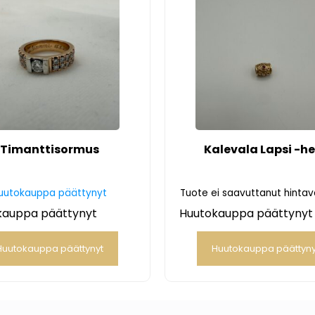
Timanttisormus
Kalevala Lapsi -he
uutokauppa päättynyt
Tuote ei saavuttanut hinta
kauppa päättynyt
Huutokauppa päättynyt
Huutokauppa päättynyt
Huutokauppa päättyny