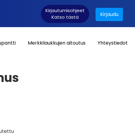
Kirjautumisohjeet
Kirjaudu
Katso tästä
upantti
Merkkilaukkujen aitoutus
Yhteystiedot
Asiakaskirjautuminen:
mus
utettu