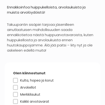
Ennakkoinfoa huippukelloista, arvolaukuista ja
muista arvolöydöistä!
Takuupantin sisäpiiri tarjoaa jäsenilleen
ainutlaatuisen mahdollisuuden saada
ennakkotietoa näistä huippuarvotavaroista, kuten
huippukelloista ja arvolaukuista ennen
huutokauppojamme. Älä jää paitsi – liity nyt ja ole
askeleen edellä muita!
Olen kiinnostunut
Kulta, hopea ja korut
Arvokellot
Merkkilaukut
Kaikki arvotavarat