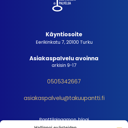
Käyntiosoite
Eerikinkatu 7, 20100 Turku
Asiakaspalvelu avoinna
arkisin 9-17
0505342667
asiakaspalvelu@takuupantti.fi
Panttilainaamon blogi
Hallinnoi evästeiden