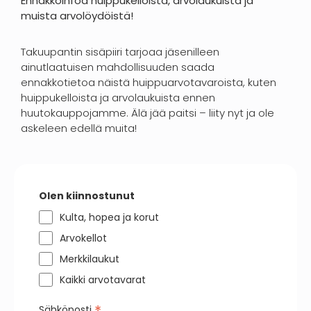
Ennakkoinfoa huippukelloista, arvolaukuista ja
muista arvolöydöistä!
Takuupantin sisäpiiri tarjoaa jäsenilleen
ainutlaatuisen mahdollisuuden saada
ennakkotietoa näistä huippuarvotavaroista, kuten
huippukelloista ja arvolaukuista ennen
huutokauppojamme. Älä jää paitsi – liity nyt ja ole
askeleen edellä muita!
Olen kiinnostunut
Kulta, hopea ja korut
Arvokellot
Merkkilaukut
Kaikki arvotavarat
Sähköposti