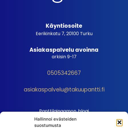
Käyntiosoite
Eerikinkatu 7, 20100 Turku
Asiakaspalvelu avoinna
arkisin 9-17
0505342667
asiakaspalvelu@takuupantti.fi
Panttilainaamon blogi
Hallinnoi evästeiden
Palveluhinnasto
suostumusta