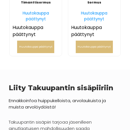
Timanttisormus
Sormus
Huutokauppa
Huutokauppa
päättynyt
päättynyt
Huutokauppa
Huutokauppa
päättynyt
päättynyt
Huutokauppa päättynyt
Huutokauppa päättynyt
Liity Takuupantin sisäpiiriin
Ennakkoinfoa huippukelloista, arvolaukuista ja
muista arvolöydöistä!
Takuupantin sisäpiiri tarjoaa jäsenilleen
ainutlaatuisen mahdollisuuden saada