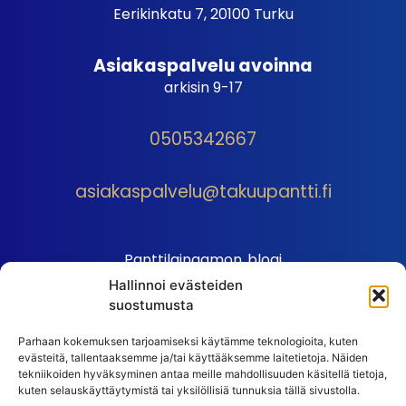
Eerikinkatu 7, 20100 Turku
Asiakaspalvelu avoinna
arkisin 9-17
0505342667
asiakaspalvelu@takuupantti.fi
Panttilainaamon blogi
Hallinnoi evästeiden
Palveluhinnasto
suostumusta
Sopimusehdot
Parhaan kokemuksen tarjoamiseksi käytämme teknologioita, kuten
Autopantin sopimusehdot
evästeitä, tallentaaksemme ja/tai käyttääksemme laitetietoja. Näiden
Henkilötiedot
tekniikoiden hyväksyminen antaa meille mahdollisuuden käsitellä tietoja,
kuten selauskäyttäytymistä tai yksilöllisiä tunnuksia tällä sivustolla.
Ehdot