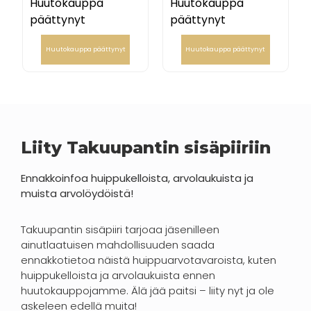
Huutokauppa
Huutokauppa
päättynyt
päättynyt
Huutokauppa päättynyt
Huutokauppa päättynyt
Liity Takuupantin sisäpiiriin
Ennakkoinfoa huippukelloista, arvolaukuista ja
muista arvolöydöistä!
Takuupantin sisäpiiri tarjoaa jäsenilleen
ainutlaatuisen mahdollisuuden saada
ennakkotietoa näistä huippuarvotavaroista, kuten
huippukelloista ja arvolaukuista ennen
huutokauppojamme. Älä jää paitsi – liity nyt ja ole
askeleen edellä muita!