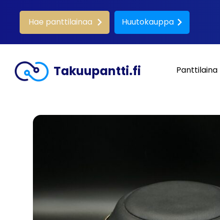
Hae panttilainaa
Huutokauppa
Takuupantti.fi
Panttilaina