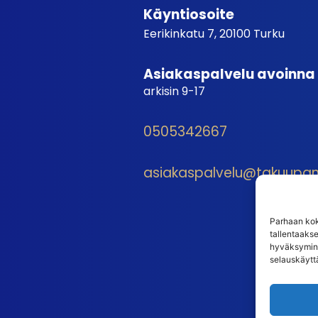
Käyntiosoite
Eerikinkatu 7, 20100 Turku
Asiakaspalvelu avoinna
arkisin 9-17
0505342667
asiakaspalvelu@takuupantt
Parhaan kok
tallentaaks
hyväksymine
selauskäyttä