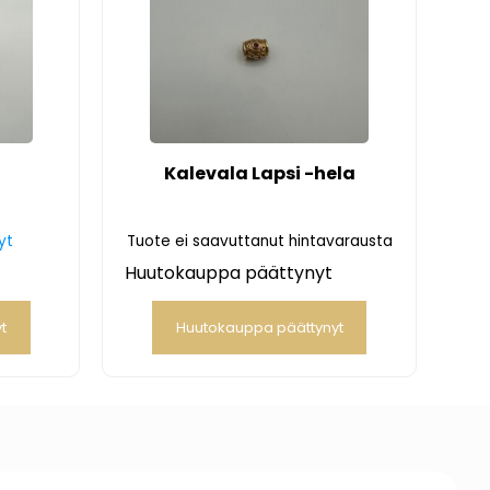
”
Kalevala Lapsi -hela
yt
Tuote ei saavuttanut hintavarausta
Huutokauppa päättynyt
t
Huutokauppa päättynyt