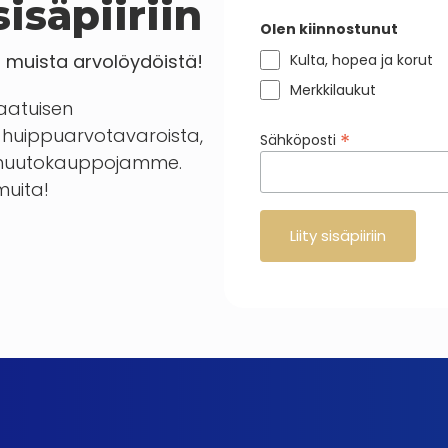
isäpiiriin
Olen kiinnostunut
a muista arvolöydöistä!
Kulta, hopea ja korut
Merkkilaukut
laatuisen
huippuarvotavaroista,
*
Sähköposti
en huutokauppojamme.
 muita!