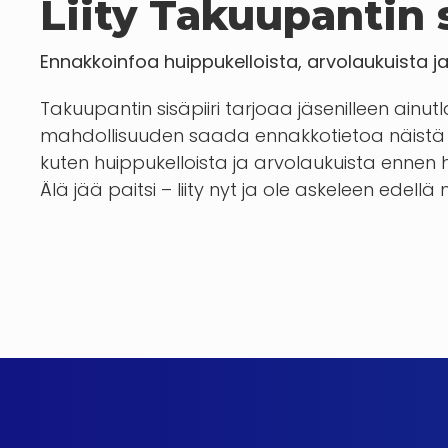
Liity Takuupantin s
Ennakkoinfoa huippukelloista, arvolaukuista j
Takuupantin sisäpiiri tarjoaa jäsenilleen ainut
mahdollisuuden saada ennakkotietoa näistä 
kuten huippukelloista ja arvolaukuista enn
Älä jää paitsi – liity nyt ja ole askeleen edellä