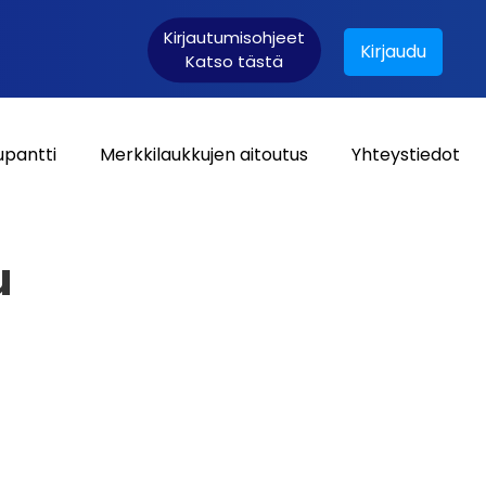
Kirjautumisohjeet
Kirjaudu
Katso tästä
upantti
Merkkilaukkujen aitoutus
Yhteystiedot
Asiakaskirjautuminen:
u