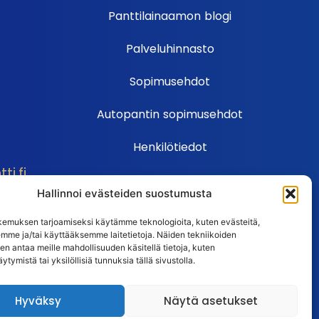
Panttilainaamon blogi
Palveluhinnasto
Sopimusehdot
Autopantin sopimusehdot
Henkilötiedot
i.fi
Ehdot
Hallinnoi evästeiden suostumusta
Huutokauppasäännöt
emuksen tarjoamiseksi käytämme teknologioita, kuten evästeitä,
emme ja/tai käyttääksemme laitetietoja. Näiden tekniikoiden
Usein kysytyt kysymykset
n antaa meille mahdollisuuden käsitellä tietoja, kuten
ytymistä tai yksilöllisiä tunnuksia tällä sivustolla.
Huutokaupan UKK
Hyväksy
Näytä asetukset