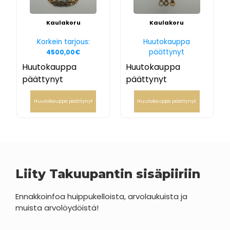
Kaulakoru
Kaulakoru
Korkein tarjous:
Huutokauppa
päättynyt
4500,00
€
Huutokauppa
Huutokauppa
päättynyt
päättynyt
Huutokauppa päättynyt
Huutokauppa päättynyt
Liity Takuupantin sisäpiiriin
Ennakkoinfoa huippukelloista, arvolaukuista ja
muista arvolöydöistä!