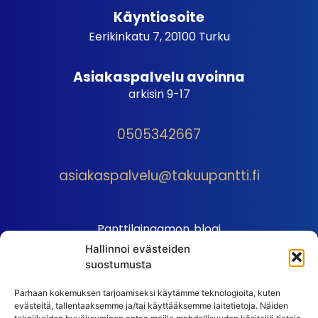
Käyntiosoite
Eerikinkatu 7, 20100 Turku
Asiakaspalvelu avoinna
arkisin 9-17
0505342667
asiakaspalvelu@takuupantti.fi
Panttilainaamon blogi
Hallinnoi evästeiden
Palveluhinnasto
suostumusta
Sopimusehdot
Parhaan kokemuksen tarjoamiseksi käytämme teknologioita, kuten
Autopantin sopimusehdot
evästeitä, tallentaaksemme ja/tai käyttääksemme laitetietoja. Näiden