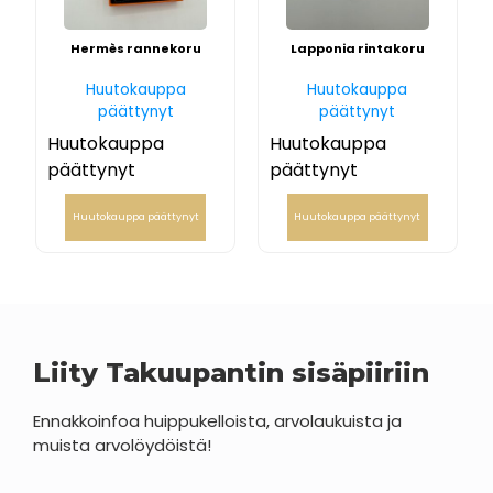
Hermès rannekoru
Lapponia rintakoru
Huutokauppa
Huutokauppa
päättynyt
päättynyt
Huutokauppa
Huutokauppa
päättynyt
päättynyt
Huutokauppa päättynyt
Huutokauppa päättynyt
Liity Takuupantin sisäpiiriin
Ennakkoinfoa huippukelloista, arvolaukuista ja
muista arvolöydöistä!