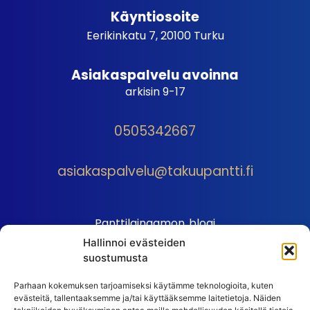
Käyntiosoite
Eerikinkatu 7, 20100 Turku
Asiakaspalvelu avoinna
arkisin 9-17
0505342667
asiakaspalvelu@takuupantti.fi
Panttilainaamon blogi
Hallinnoi evästeiden
Palveluhinnasto
suostumusta
Sopimusehdot
Parhaan kokemuksen tarjoamiseksi käytämme teknologioita, kuten
Autopantin sopimusehdot
evästeitä, tallentaaksemme ja/tai käyttääksemme laitetietoja. Näiden